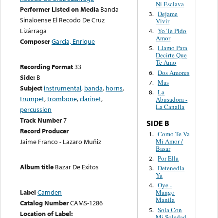
Ni Esclava
Performer Listed on Media
Banda
Dejame
3.
Sinaloense El Recodo De Cruz
Vivir
Lizárraga
Yo Te Pido
4.
Amor
Composer
Garcia, Enrique
Llamo Para
5.
Decirte Que
Te Amo
Recording Format
33
Dos Amores
6.
Side:
B
Mas
7.
Subject
instrumental
,
banda
,
horns
,
La
8.
trumpet
,
trombone
,
clarinet
,
Abusadora -
La Canalla
percussion
Track Number
7
SIDE B
Record Producer
Como Te Va
1.
Mi Amor /
Jaime Franco - Lazaro Muñiz
Basar
Por Ella
2.
Album title
Bazar De Exitos
Detenedla
3.
Ya
Oye -
4.
Label
Camden
Mango
Manila
Catalog Number
CAMS-1286
Sola Con
5.
Location of Label:
Mi Soledad