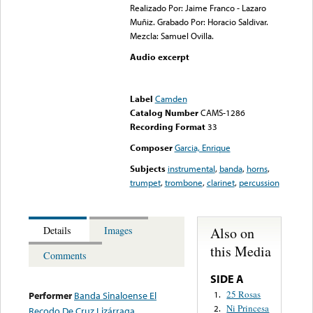
Realizado Por: Jaime Franco - Lazaro
Muñiz. Grabado Por: Horacio Saldivar.
Mezcla: Samuel Ovilla.
Audio excerpt
Error loading media: File
could not be played
Label
Camden
Catalog Number
CAMS-1286
Recording Format
33
Composer
Garcia, Enrique
Subjects
instrumental
,
banda
,
horns
,
trumpet
,
trombone
,
clarinet
,
percussion
Also on
Details
Images
this Media
Comments
SIDE A
25 Rosas
1.
Performer
Banda Sinaloense El
Ni Princesa
2.
Recodo De Cruz Lizárraga