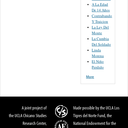
A La Edad
De 14 Años
Contrabando
Y Traicion
La Ley Del
Monte
La Cumbia
Del Soldado
Linda
Morena
El Niño
Perdido
More
A joint project of
Made possible by the UCLA Los
the UCLA Chicano Studies
Tigres del Norte Fund, the
Research Center,
National Endowment for the