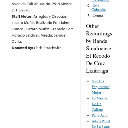
Avenida Cuitlahuac No. 2519 Mexico
Esta
6.
Cobardia
D. F. 02870
Conga
7.
Staff Notes:
Arreglos y Direccion:
Lazaro Muñiz. Realizado Por: Jaime
Other
Franco - Lazaro Muñiz. Grabado Por:
Recordings
Horacio Saldivar. Mezcla: Samuel
by Banda
Ovilla.
Sinaloense
Donated By:
Chris Strachwitz
El Recodo
De Cruz
Lizárraga
Son Tus
Perjumenes
Mujer
La Muerte
De Un
Gallero
Perla Azul
Adios Penal
De La Loma