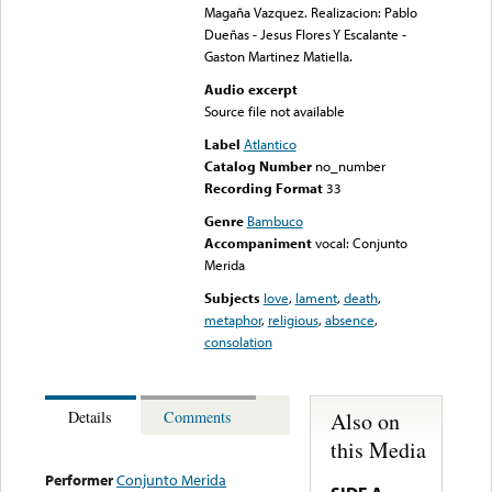
Magaña Vazquez. Realizacion: Pablo
Dueñas - Jesus Flores Y Escalante -
Gaston Martinez Matiella.
Audio excerpt
Source file not available
Label
Atlantico
Catalog Number
no_number
Recording Format
33
Genre
Bambuco
Accompaniment
vocal: Conjunto
Merida
Subjects
love
,
lament
,
death
,
metaphor
,
religious
,
absence
,
consolation
Also on
Details
Comments
this Media
Performer
Conjunto Merida