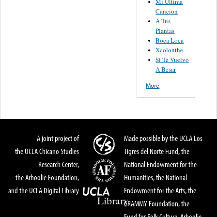
Mi Ultima
Cancion
A Tus
Plantas
Boca Loca
Xcolonthe
Si Te Vuelvo
A Besar
More
A joint project of
Made possible by the UCLA Los
the UCLA Chicano Studies
Tigres del Norte Fund, the
Research Center,
National Endowment for the
the Arhoolie Foundation,
Humanities, the National
and the UCLA Digital Library
Endowment for the Arts, the
GRAMMY Foundation, the
Fund for Folk Culture, Arhoolie