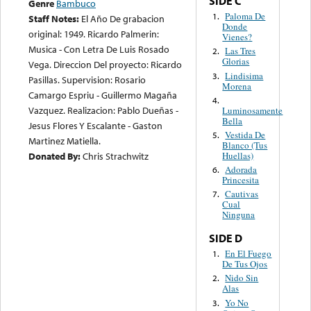
SIDE C
Genre
Bambuco
Paloma De
1.
Staff Notes:
El Año De grabacion
Donde
original: 1949. Ricardo Palmerin:
Vienes?
Musica - Con Letra De Luis Rosado
Las Tres
2.
Glorias
Vega. Direccion Del proyecto: Ricardo
Lindisima
3.
Pasillas. Supervision: Rosario
Morena
Camargo Espriu - Guillermo Magaña
4.
Vazquez. Realizacion: Pablo Dueñas -
Luminosamente
Bella
Jesus Flores Y Escalante - Gaston
Vestida De
5.
Martinez Matiella.
Blanco (Tus
Huellas)
Donated By:
Chris Strachwitz
Adorada
6.
Princesita
Cautivas
7.
Cual
Ninguna
SIDE D
En El Fuego
1.
De Tus Ojos
Nido Sin
2.
Alas
Yo No
3.