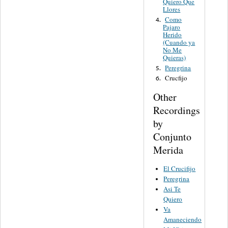
Quiero Que
Llores
Como
4.
Pajaro
Herido
(Cuando ya
No Me
Quieras)
Peregrina
5.
Crucfijo
6.
Other
Recordings
by
Conjunto
Merida
El Crucifijo
Peregrina
Asi Te
Quiero
Va
Amaneciendo