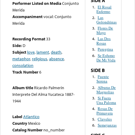
SIDE A
Performer Listed on Media
Conjunto
El Rosal
1.
Merida
Enfermo
Accompaniment
vocal: Conjunto
Las
2.
Golondrinas
Merida
Flores De
3.
Mayo
Recording Format
33
Las Dos
4.
Rosas
Side:
D
Peregrina
5.
Subject
love
,
lament
,
death
,
Se Esfumo
6.
metaphor
,
religious
,
absence
,
De Mi Vida
consolation
SIDE B
Track Number
6
Fuente
1.
Serena
Alburas De
Album title
Ricardo Palmerin
2.
Magnolias
Interprete Del Alma Yucateca 1887-
Si Fuera
3.
1944
Una Paloma
Rosas De
4.
Primavera
Label
Atlantico
Claveles
5.
Country
Mexico
Semejanzas
6.
Catalog Number
no_number