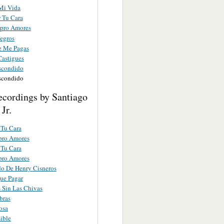
Mi Vida
r Tu Cara
pro Amores
Negros
 Me Pagas
astigues
scondido
scondido
ecordings by Santiago
Jr.
 Tu Cara
ro Amores
 Tu Cara
ro Amores
do De Henry Cisneros
ue Pagar
- Sin Las Chivas
bras
osa
ible