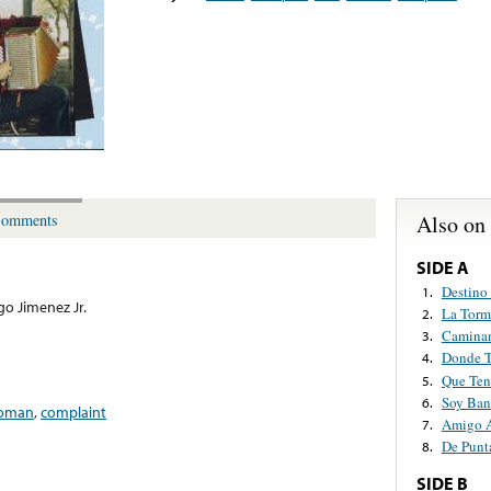
Also on
omments
SIDE A
Destino
1.
go Jimenez Jr.
La Torm
2.
Camina
3.
Donde T
4.
Que Ten
5.
Soy Ban
6.
oman
,
complaint
Amigo 
7.
De Punt
8.
SIDE B