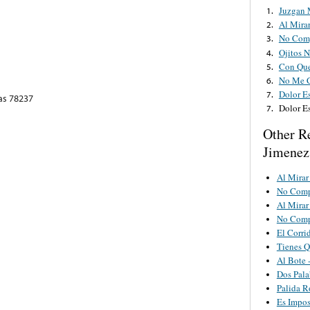
Juzgan 
1.
Al Mira
2.
No Com
3.
Ojitos 
4.
Con Que
5.
No Me C
6.
Dolor E
7.
as 78237
Dolor E
7.
Other R
Jimenez 
Al Mirar
No Comp
Al Mirar
No Comp
El Corri
Tienes Q
Al Bote 
Dos Pala
Palida R
Es Impos