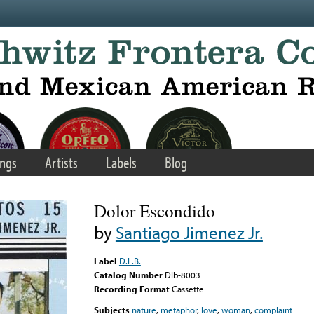
ngs
Artists
Labels
Blog
Dolor Escondido
by
Santiago Jimenez Jr.
Label
D.L.B.
Catalog Number
Dlb-8003
Recording Format
Cassette
Subjects
nature
,
metaphor
,
love
,
woman
,
complaint