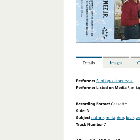
Details
Images
C
Performer
Santiago Jimenez Jr.
Performer Listed on Media
Santia
Recording Format
Cassette
Side:
B
Subject
nature
,
metaphor
,
love
,
w
Track Number
7