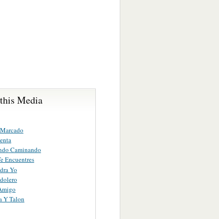
 this Media
 Marcado
enta
ndo Caminando
e Encuentres
dra Yo
dolero
Amigo
a Y Talon