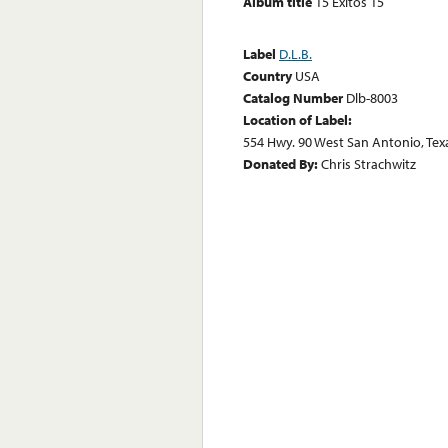
Album title
15 Exitos 15
Label
D.L.B.
Country
USA
Catalog Number
Dlb-8003
Location of Label:
554 Hwy. 90 West San Antonio, Tex
Donated By:
Chris Strachwitz