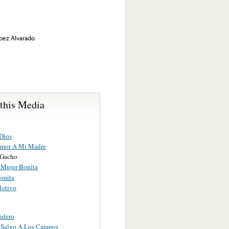
pez Alvarado
 this Media
 Dios
Amor A Mi Madre
 Gacho
 Mujer Bonita
omita
Motivo
ndero
Salgo A Los Campos