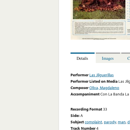
Details
Images
C
Performer
Las Jilguerillas
Performer Listed on Media
Las Jil
Composer
Oliva, Magdaleno
Accompaniment
Con La Banda La
Recording Format
33
Side:
A
Subject
complaint
,
parody
,
man
,
d
Track Number
4