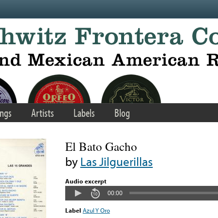
ngs
Artists
Labels
Blog
El Bato Gacho
by
Las Jilguerillas
Audio excerpt
00:00
Label
Azul Y Oro