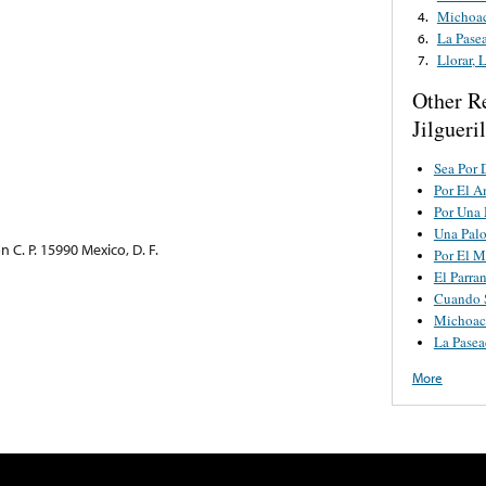
Michoac
4.
La Pase
6.
Llorar, 
7.
Other R
Jilgueri
Sea Por 
Por El 
Por Una 
Una Pal
C. P. 15990 Mexico, D. F.
Por El M
El Parra
Cuando 
Michoac
La Pasea
More