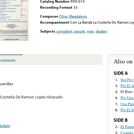
Catalog Number
AYO-019
Recording Format
33
Composer
Oliva, Magdaleno
Accompaniment
Con La Banda La Costeña De Ramon Lo
Subjects
complaint
,
parody
,
man
,
disdain
Also on
omments
SIDE A
Sea Por
1.
guerillas
Por El 
3.
El Bato
4.
 Costeña De Ramon Lopez Alvarado
Por Una
6.
Una Pal
7.
Por El 
8.
SIDE B
isdain
El Parra
2.
Cuando 
3.