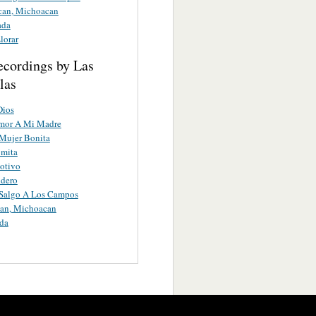
an, Michoacan
ada
Llorar
ecordings by Las
llas
Dios
Amor A Mi Madre
Mujer Bonita
omita
otivo
ndero
Salgo A Los Campos
an, Michoacan
da