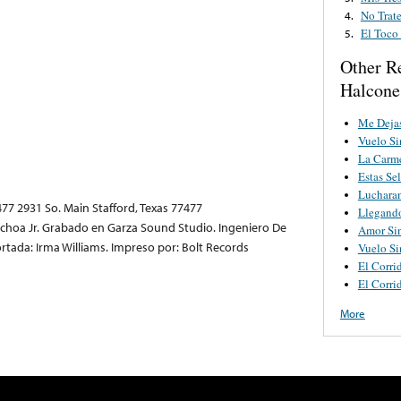
No Trat
4.
El Toco
5.
Other R
Halcone
Me Dejas
Vuelo S
La Carm
Estas Se
Luchara
477 2931 So. Main Stafford, Texas 77477
Llegando
Ochoa Jr. Grabado en Garza Sound Studio. Ingeniero De
Amor Si
rtada: Irma Williams. Impreso por: Bolt Records
Vuelo S
El Corri
El Corri
More