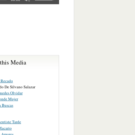
 this Media
 Recado
do De Silvano Salazar
uedes Olvidar
onde Mujer
 Buscas
entiste Tarde
Macario
s Amores