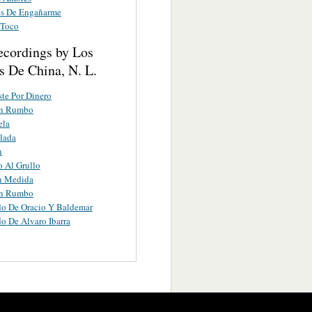
es De Engañarme
 Toco
ecordings by Los
s De China, N. L.
te Por Dinero
in Rumbo
ela
llada
n
 Al Grullo
n Medida
in Rumbo
do De Oracio Y Baldemar
do De Alvaro Ibarra