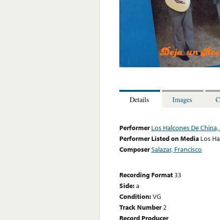
Details
Images
C
Performer
Los Halcones De China, 
Performer Listed on Media
Los Ha
Composer
Salazar, Francisco
Recording Format
33
Side:
a
Condition:
VG
Track Number
2
Record Producer