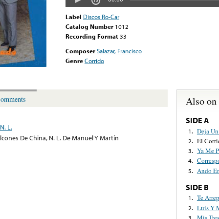
Label
Discos Ro-Car
Catalog Number
1012
Recording Format
33
Composer
Salazar, Francisco
Genre
Corrido
Also on
omments
SIDE A
N. L.
Deja Un
1.
lcones De China, N. L. De Manuel Y Martín
El Corri
2.
Ya Me P
3.
Corresp
4.
Ando En
5.
SIDE B
Te Arrep
1.
Luis Y 
2.
Mis Tre
3.