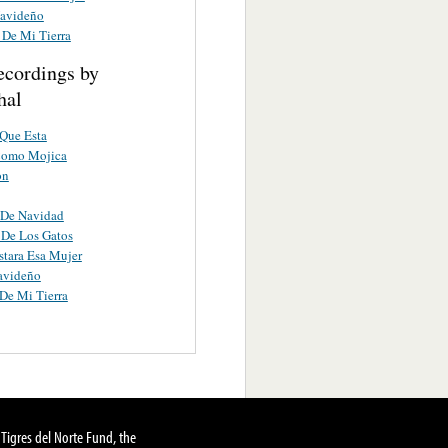
avideño
 De Mi Tierra
ecordings by
hal
Que Esta
Como Mojica
on
 De Navidad
 De Los Gatos
tara Esa Mujer
avideño
De Mi Tierra
Tigres del Norte Fund, the