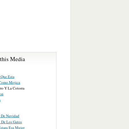
 this Media
 Que Esta
Como Mojica
rro Y La Cotorra
on
a
 De Navidad
 De Los Gatos
stara Esa Mujer