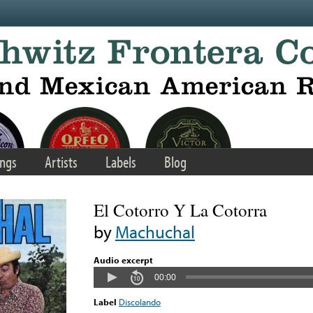
ngs
Artists
Labels
Blog
El Cotorro Y La Cotorra
by
Machuchal
Audio excerpt
00:00
Label
Discolando