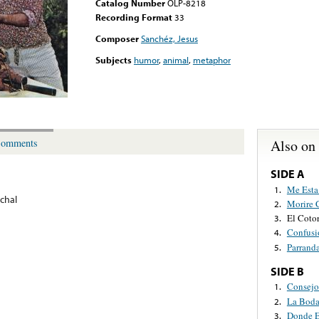
Catalog Number
OLP-8218
Recording Format
33
Composer
Sanchéz, Jesus
Subjects
humor
,
animal
,
metaphor
Also on
omments
SIDE A
Me Esta
1.
chal
Morire 
2.
El Coto
3.
Confusi
4.
Parrand
5.
SIDE B
Consejo
1.
La Boda
2.
Donde E
3.