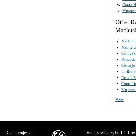
Canto N
4.
Mujeres
5.
Other R
Machuc
Me Esta 
Morire 
Confusi
Parranda
Consejo
La Boda
Donde Es
Canto N
Mujeres 
More
A joint project of
Made possible by the UCLA Los 