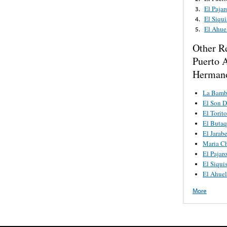
El Paja
3.
El Siqui
4.
El Ahue
5.
Other R
Puerto 
Hermano
La Bamb
El Son D
El Torit
El Butaq
El Jarab
Maria C
El Pajar
El Siquis
El Ahuel
More