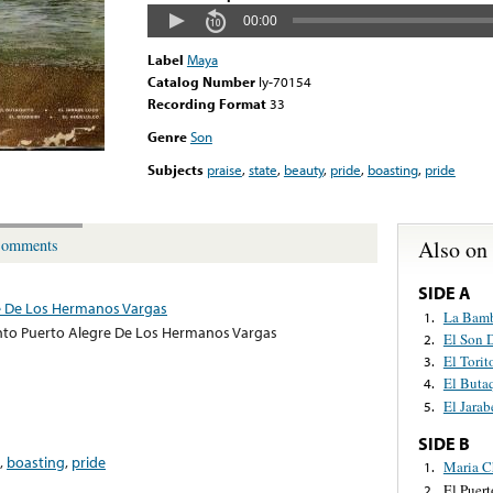
00:00
Label
Maya
Catalog Number
ly-70154
Recording Format
33
Genre
Son
Subjects
praise
,
state
,
beauty
,
pride
,
boasting
,
pride
Also on
omments
SIDE A
e De Los Hermanos Vargas
La Bam
1.
to Puerto Alegre De Los Hermanos Vargas
El Son 
2.
El Torit
3.
El Buta
4.
El Jara
5.
SIDE B
,
boasting
,
pride
Maria C
1.
El Puer
2.