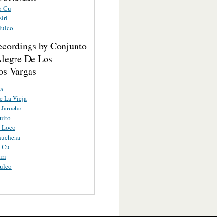
ro Cu
siri
lulco
ecordings by Conjunto
Alegre De Los
s Vargas
a
e La Vieja
o Jarocho
uito
e Loco
huchena
o Cu
iri
ulco