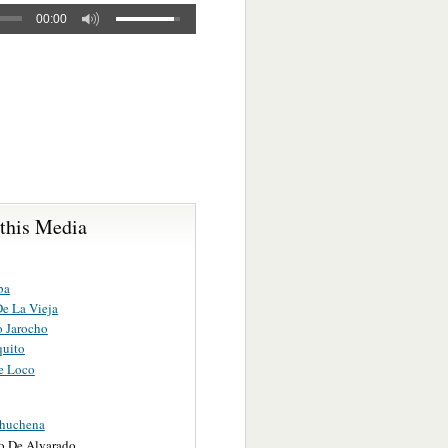
00:00
 this Media
ba
De La Vieja
o Jarocho
quito
be Loco
huchena
to De Alvarado