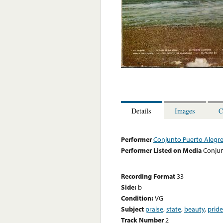
Details
Images
C
Performer
Conjunto Puerto Alegr
Performer Listed on Media
Conjun
Recording Format
33
Side:
b
Condition:
VG
Subject
praise
,
state
,
beauty
,
pride
Track Number
2