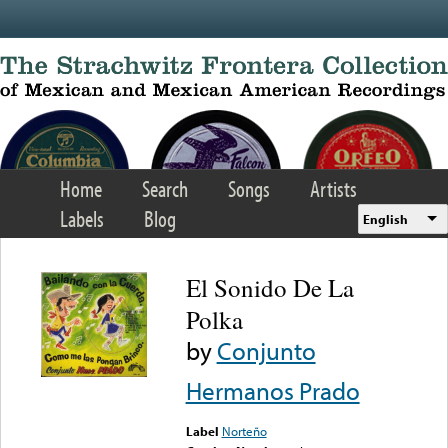
Skip to main content
Home
Search
Songs
Artists
Labels
Blog
English
El Sonido De La
Polka
by
Conjunto
Hermanos Prado
Label
Norteño