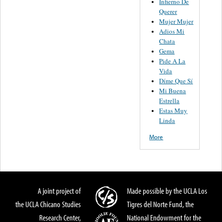
Infierno De
Querer
Mujer Mujer
Adios Mi
Chata
Gema
Pide A La
Vida
Díme Que Sí
Mi Buena
Estrella
Estas Muy
Linda
More
A joint project of
Made possible by the UCLA Los
the UCLA Chicano Studies
Tigres del Norte Fund, the
Research Center,
National Endowment for the