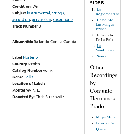
SIDE B
Condition:
VG
La
1.
Subject
instrumental
,
strings
,
Regiomontana
accordion
,
percussion
,
saxophone
Como Me
2.
Las Pongas
Track Number
3
Brinco
El Sonido
3.
De La Polka
Album title
Bailando Con La Cuerda
La
4.
Veintiunica
Sonia
5.
Label
Norteño
Country
Mexico
Other
Catalog Number
vol-ix
Recordings
Genre
Polka
by
Location of Label:
Conjunto
Monterrey, N. L.
Donated By:
Chris Strachwitz
Hermanos
Prado
Mujer Mujer
Infierno De
Querer