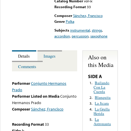
Catalog Number
vol-ix
Recording Format
33
Composer
Sánchez, Francisco
Genre
Polka
Subjects
instrumental
,
strings
,
accordion
,
percussion
,
saxophone
Also on
Details
Images
this Media
Comments
SIDE A
Bailando
1.
Performer
Conjunto Hermanos
Con La
Prado
Cuerda
Performer Listed on Media
Conjunto
Blanquita
2.
Hermanos Prado
La Jicara
3.
Composer
Sánchez, Francisco
La Grulla
4.
Herida
La
5.
Astronauta
Recording Format
33
Side:
b