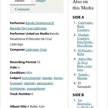
Also on
Details
Images
this Media
Comments
SIDE A
Castigame -
1.
Performer
Banda Sinaloense El
Baila
Recodo De Cruz Lizárraga
Conmigo
Performer Listed on Media
Banda
Quedate
2.
Conmigo
Sinaloense El Recodo De Cruz
Esta Noche -
Lizárraga
Doce Rosas
Composer
Lizárraga, Cruz
El Pecado -
3.
Bella
Adios Que
4.
Recording Format
33
Te Vaya
Bien - Lero
Side:
a
Lero
Condition:
VG+
Timido -
5.
Subject
instrumental;
,
banda;
,
horns;
,
Mirame
El
trumpet;
,
clarinet;
,
percussion;
,
6.
Tartamudo
trombone;
,
sousaphone;
Track Number
6
SIDE B
La
1.
Suavecita -
Album title
A Bailar Con
La Hierba Se