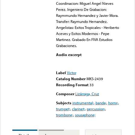
Coordinacion: Miguel Angel Nieves
Perez. Ingeniero De Grabacion:
Raymmundo Hernandez y Javier Mora.
Transfer: Raymundo Hernandez.
Arrgelistas: Exitos Tropicales - Heriberto
Aceves y Exitos Modernos - Pepe
Martinez. Grabado En FIVA Estudios
Grabaciones.
Audio excerpt
Error loading media: File
could not be played
Label
Victor
Catalog Number
MKS-2439
Recording Format
33
Composer
Lizárraga, Cruz
Subjects
instrumental;
,
banda;
,
horns;
,
trumpet;
,
clarinet;
,
percussion;
,
trombone;
,
sousaphone;