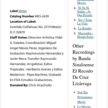
Movia
Ni Tu Ni
2.
Label
Victor
Nadie - Ay
Que Pesado
Catalog Number
MKS-2439
Soy / Toda
3.
Location of Label:
La Vida
Avenida Cuitlahuac No. 2519 Mexico
La Bamba
4.
D. F. 02870
Macumba -
5.
Donde Estas
Staff Notes:
Direccion Artistica: Fidel
A. Valadez. Coordinacion: Miguel
Other
Angel Nieves Perez. Ingeniero De
Recordings
Grabacion: Raymmundo Hernandez y
by Banda
Javier Mora. Transfer: Raymundo
Sinaloense
Hernandez. Arrgelistas: Exitos
Tropicales - Heriberto Aceves y Exitos
El Recodo
Modernos - Pepe Martinez. Grabado
De Cruz
En FIVA Estudios Grabaciones.
Lizárraga
Donated By:
Chris Strachwitz
Son Tus
Perjumenes
Mujer
La Muerte