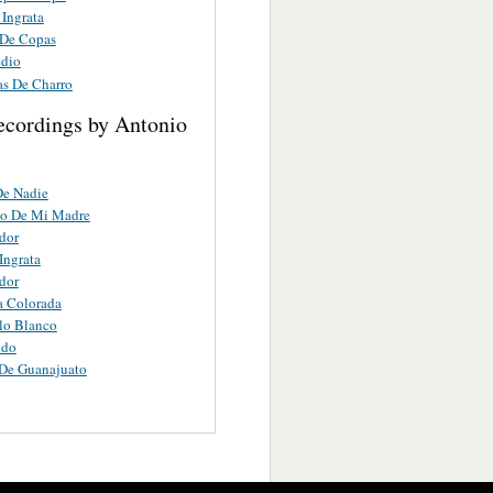
 Ingrata
 De Copas
dio
as De Charro
ecordings by Antonio
De Nadie
to De Mi Madre
dor
Ingrata
dor
a Colorada
lo Blanco
ido
De Guanajuato