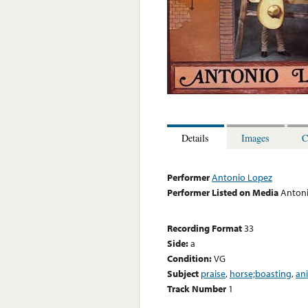
Details
Images
C
Performer
Antonio Lopez
Performer Listed on Media
Anton
Recording Format
33
Side:
a
Condition:
VG
Subject
praise
,
horse;boasting
,
an
Track Number
1