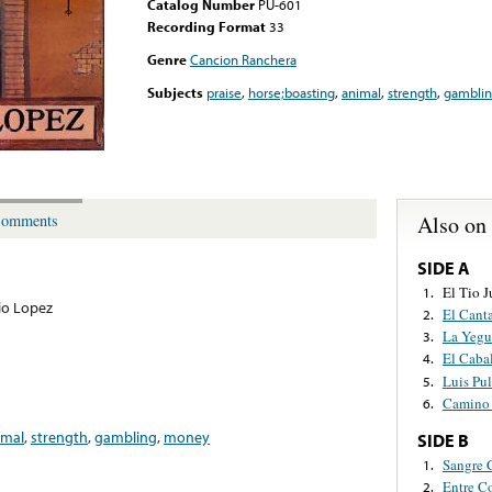
Catalog Number
PU-601
Recording Format
33
Genre
Cancion Ranchera
Subjects
praise
,
horse;boasting
,
animal
,
strength
,
gambli
Also on
omments
SIDE A
El Tio J
1.
io Lopez
El Cant
2.
La Yegu
3.
El Caba
4.
Luis Pu
5.
Camino 
6.
imal
,
strength
,
gambling
,
money
SIDE B
Sangre 
1.
Entre C
2.