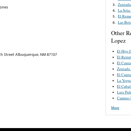
Zeniada
3.
iones
La Sota
4.
El Reme
5.
Las Bot
6.
Other R
Lopez
El Hijo 
th Street Albuquerque, NM 87107
El Retra
El Canta
Zeniada 
El Canta
La Yegu
El Cabal
Luis Pul
Camino 
More