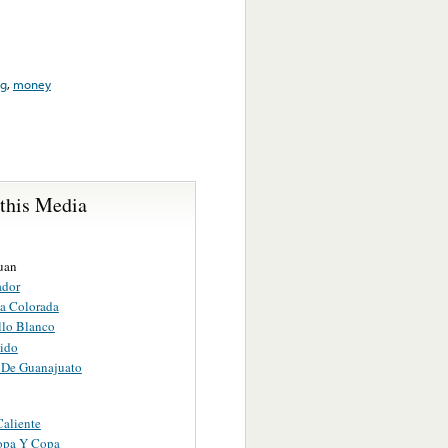
ng
,
money
 this Media
uan
ador
a Colorada
llo Blanco
lido
De Guanajuato
Caliente
opa Y Copa