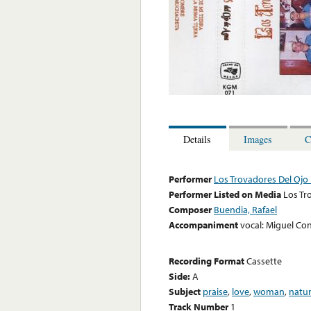
Details
Images
C
Performer
Los Trovadores Del Ojo
Performer Listed on Media
Los Tr
Composer
Buendia, Rafael
Accompaniment
vocal: Miguel Co
Recording Format
Cassette
Side:
A
Subject
praise
,
love
,
woman
,
natu
Track Number
1