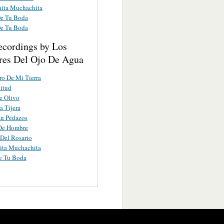
ita Muchachita
De Tu Boda
De Tu Boda
ecordings by Los
res Del Ojo De Agua
o De Mi Tierra
titud
e Olivo
 Tijera
En Pedazos
 De Hombre
Del Rosario
ita Muchachita
e Tu Boda