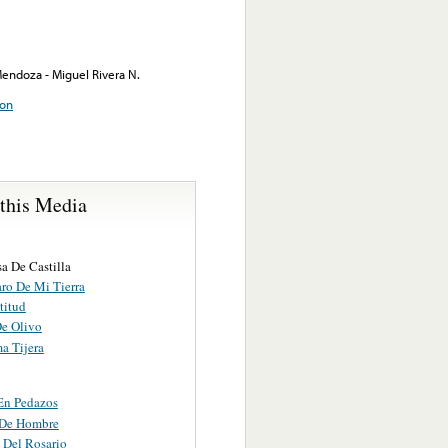
Mendoza - Miguel Rivera N.
ion
 this Media
a De Castilla
ro De Mi Tierra
titud
De Olivo
a Tijera
 En Pedazos
 De Hombre
 Del Rosario