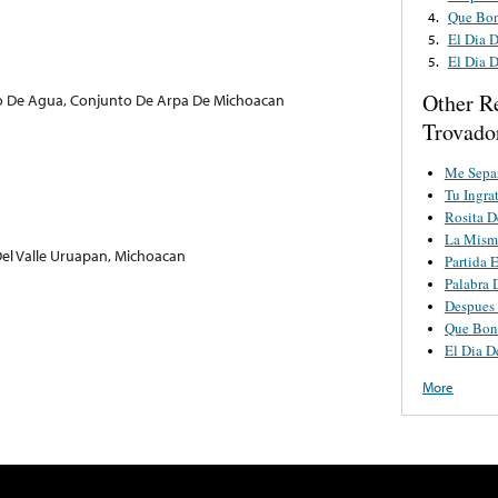
Que Bon
4.
El Dia 
5.
El Dia 
5.
Other R
jo De Agua, Conjunto De Arpa De Michoacan
Trovado
Me Separ
Tu Ingra
Rosita D
La Misma
el Valle Uruapan, Michoacan
Partida 
Palabra
Despues 
Que Bon
El Dia D
More