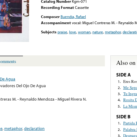
Catalog Number
Kgm-071
Recording Format
Cassette
Composer
Buendia, Rafael
Accompaniment
vocal: Miguel Contreras M. - Reynaldo 
Subjects
praise
,
love
,
woman
,
nature
,
metaphor
,
declarat
Also on
omments
SIDE A
 De Agua
Eres Ros
1.
ovadores Del Ojo De Agua
Me Sepa
2.
Tu Ingra
3.
ntreras M. - Reynaldo Mendoza - Miguel Rivera N.
Rosita 
4.
La Mism
5.
SIDE B
Partida
1.
re
,
metaphor
,
declaration
Palabra
2.
Despues
3.