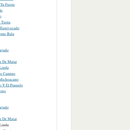
Tu Fuiste
le
o
 Tierra
 Equivocado
omo Bala
ujado
 De Matar
 Linda
co Camino
Michoacano
o Y El Panuelo
ores
ujado
 De Matar
 Linda