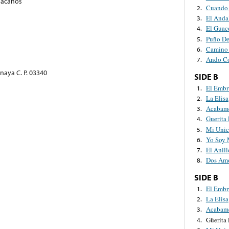
oacanos
Cuando 
2.
El Anda
3.
El Guac
4.
Puño De
5.
Camino
6.
Ando C
7.
Anaya C. P. 03340
SIDE B
El Embr
1.
La Elisa
2.
Acabame
3.
Guerita
4.
Mi Uni
5.
Yo Soy 
6.
El Anill
7.
Dos Am
8.
SIDE B
El Embr
1.
La Elisa
2.
Acabame
3.
Güerita
4.