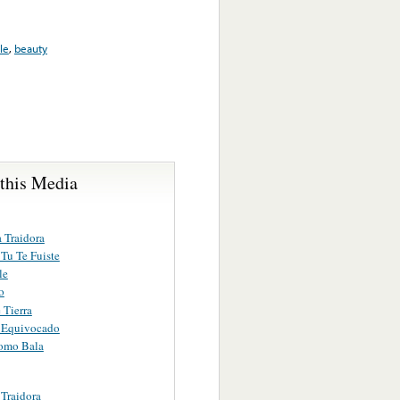
le
,
beauty
 this Media
 Traidora
Tu Te Fuiste
le
o
 Tierra
 Equivocado
omo Bala
 Traidora