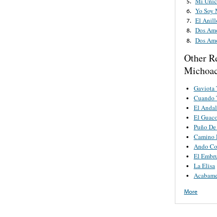
Mi Uni
5.
Yo Soy 
6.
El Anill
7.
Dos Am
8.
Dos Am
8.
Other R
Michoa
Gaviota 
Cuando T
El Andal
El Guac
Puño De 
Camino 
Ando Co
El Embr
La Elisa
Acabame
More