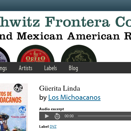
ngs
Artists
Labels
Blog
Güerita Linda
by
Los Michoacanos
Audio excerpt
00:00
Label
DVZ