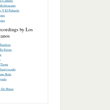
co Camino
Michoacano
o Y El Pañuelo
ores
ores
ecordings by Los
canos
Traidora
u Fuiste
e
o
Tierra
Equivocado
mo Bala
ujado
 De Matar