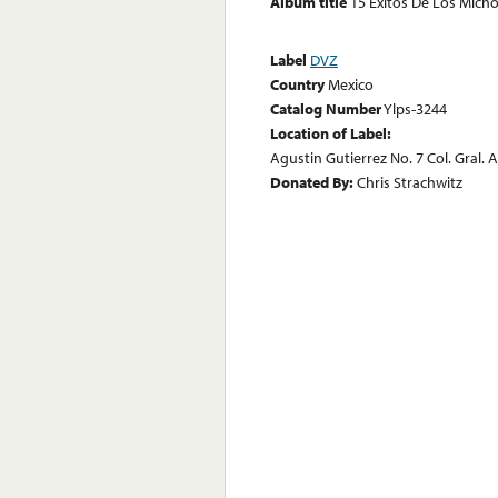
Album title
15 Exitos De Los Mich
Label
DVZ
Country
Mexico
Catalog Number
Ylps-3244
Location of Label:
Agustin Gutierrez No. 7 Col. Gral. 
Donated By:
Chris Strachwitz