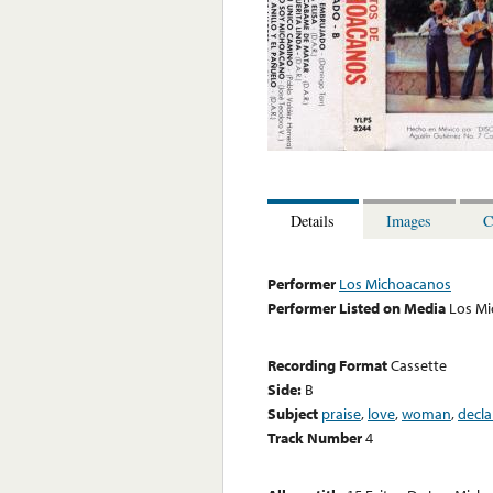
Details
Images
C
Performer
Los Michoacanos
Performer Listed on Media
Los M
Recording Format
Cassette
Side:
B
Subject
praise
,
love
,
woman
,
decla
Track Number
4