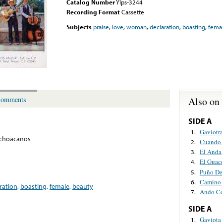
Catalog Number
Ylps-3244
Recording Format
Cassette
Subjects
praise
,
love
,
woman
,
declaration
,
boasting
,
fema
Also on
omments
SIDE A
Gaviotra
1.
ichoacanos
Cuando 
2.
El Anda
3.
El Guac
4.
Puño De
5.
Camino
6.
ration
,
boasting
,
female
,
beauty
Ando C
7.
SIDE A
Gaviota
1.