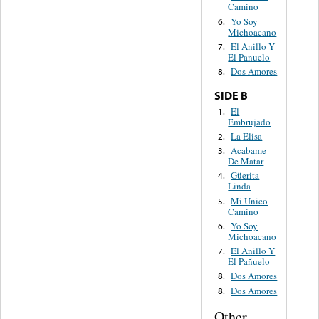
Camino
Yo Soy
6.
Michoacano
El Anillo Y
7.
El Panuelo
Dos Amores
8.
SIDE B
El
1.
Embrujado
La Elisa
2.
Acabame
3.
De Matar
Güerita
4.
Linda
Mi Unico
5.
Camino
Yo Soy
6.
Michoacano
El Anillo Y
7.
El Pañuelo
Dos Amores
8.
Dos Amores
8.
Other