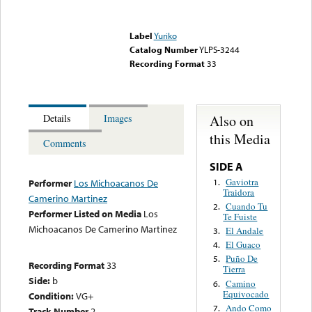
Error loading media: File
could not be played
Label
Yuriko
Catalog Number
YLPS-3244
Recording Format
33
Also on
Details
Images
this Media
Comments
SIDE A
Gaviotra
1.
Performer
Los Michoacanos De
Traidora
Camerino Martinez
Cuando Tu
2.
Performer Listed on Media
Los
Te Fuiste
Michoacanos De Camerino Martinez
El Andale
3.
El Guaco
4.
Puño De
5.
Recording Format
33
Tierra
Side:
b
Camino
6.
Equivocado
Condition:
VG+
Ando Como
7.
Track Number
2