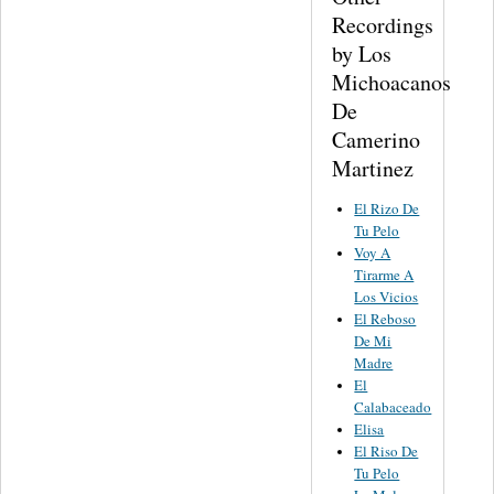
Recordings
by Los
Michoacanos
De
Camerino
Martinez
El Rizo De
Tu Pelo
Voy A
Tirarme A
Los Vicios
El Reboso
De Mi
Madre
El
Calabaceado
Elisa
El Riso De
Tu Pelo