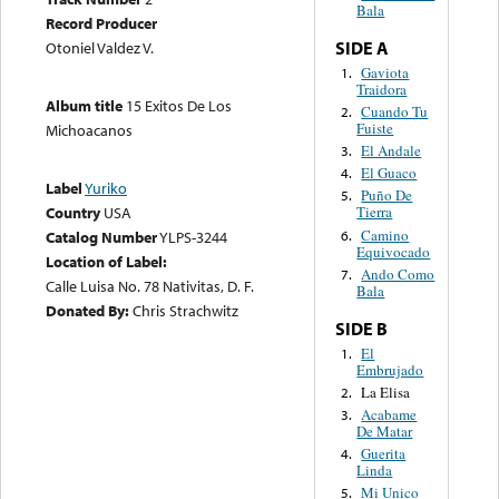
Bala
Record Producer
SIDE A
Otoniel Valdez V.
Gaviota
1.
Traidora
Album title
15 Exitos De Los
Cuando Tu
2.
Fuiste
Michoacanos
El Andale
3.
El Guaco
4.
Label
Yuriko
Puño De
5.
Country
USA
Tierra
Camino
6.
Catalog Number
YLPS-3244
Equivocado
Location of Label:
Ando Como
7.
Calle Luisa No. 78 Nativitas, D. F.
Bala
Donated By:
Chris Strachwitz
SIDE B
El
1.
Embrujado
La Elisa
2.
Acabame
3.
De Matar
Guerita
4.
Linda
Mi Unico
5.