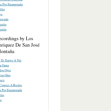
a Por Enamorada
lito
go
rugada
quita
quita
ecordings by Los
nriquez De San José
ontaña
 Te Tengo A Ver
a Gana
los Ojos
Con Otro
sco
Conoci A Rosita
a Por Enamorada
ito
o