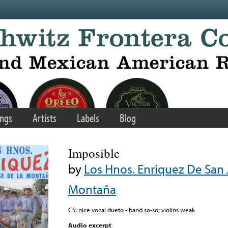
ngs
Artists
Labels
Blog
Imposible
by
Los Hnos. Enriquez De San 
Montaña
CS: nice vocal dueto - band so-so; violins weak
Audio excerpt