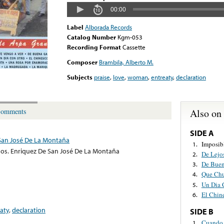
00:00
Label
Alborada Records
Catalog Number
Kgm-053
Recording Format
Cassette
Composer
Brambila, Alberto M.
Subjects
praise
,
love
,
woman
,
entreaty
,
declaration
Also on
omments
SIDE A
San José De La Montaña
Imposib
1.
os. Enriquez De San José De La Montaña
De Lejo
2.
De Bue
3.
Que Chu
4.
Un Dia 
5.
El Chin
6.
aty
,
declaration
SIDE B
Cuando 
1.