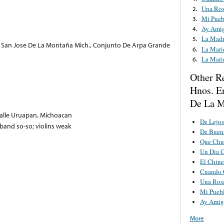
Una Ros
2.
Mi Pueb
3.
Ay Ami
4.
La Mad
5.
 San Jose De La Montaña Mich., Conjunto De Arpa Grande
La Mari
6.
La Mari
6.
Other R
Hnos. E
De La M
alle Uruapan, Michoacan
De Lejos
 band so-so; violins weak
De Buen
Que Chu
Un Dia 
El Chine
Cuando 
Una Ros
Mi Puebl
Ay Amig
More