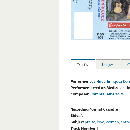
Details
Images
C
Performer
Los Hnos. Enriquez De 
Performer Listed on Media
Los Hn
Composer
Brambila, Alberto M.
Recording Format
Cassette
Side:
A
Subject
praise
,
love
,
woman
,
entre
Track Number
1