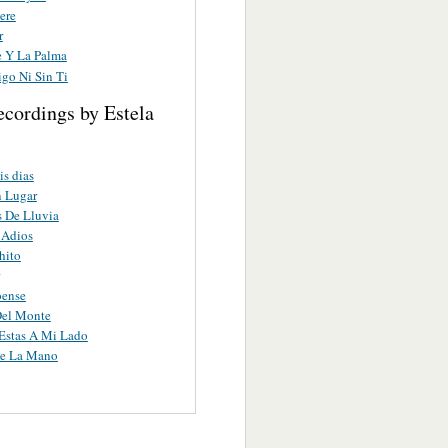
ere
r
e Y La Palma
igo Ni Sin Ti
ecordings by Estela
s dias
n Lugar
 De Lluvia
 Adios
hito
oense
Del Monte
Estas A Mi Lado
De La Mano