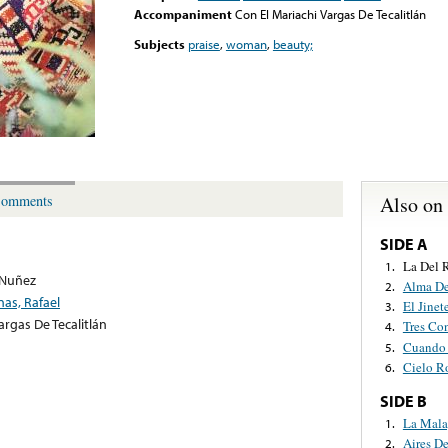
Accompaniment
Con El Mariachi Vargas De Tecalitlán
Subjects
praise
,
woman
,
beauty;
Also on
omments
SIDE A
La Del 
1.
 Nuñez
Alma De
2.
as, Rafael
El Jinet
3.
argas De Tecalitlán
Tres Co
4.
Cuando 
5.
Cielo R
6.
SIDE B
La Mal
1.
Aires D
2.