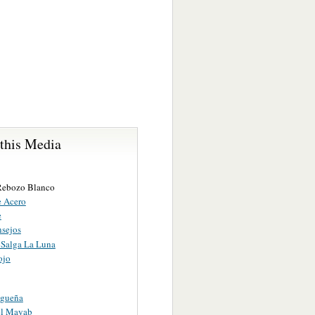
 this Media
Rebozo Blanco
 Acero
e
nsejos
Salga La Luna
ojo
agueña
el Mayab