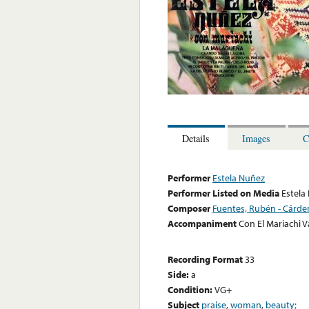
Details
Images
C
Performer
Estela Nuñez
Performer Listed on Media
Estela
Composer
Fuentes, Rubén - Cárden
Accompaniment
Con El Mariachi V
Recording Format
33
Side:
a
Condition:
VG+
Subject
praise
,
woman
,
beauty;