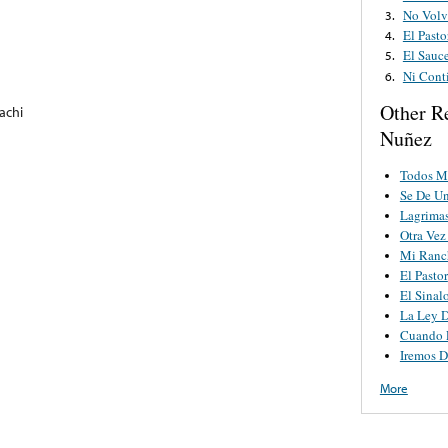
No Volv
3.
El Pasto
4.
El Sauc
5.
Ni Cont
6.
Other R
achi
Nuñez
Todos Mi
Se De U
Lagrimas
Otra Vez
Mi Ranc
El Pastor
El Sinal
La Ley 
Cuando 
Iremos 
More