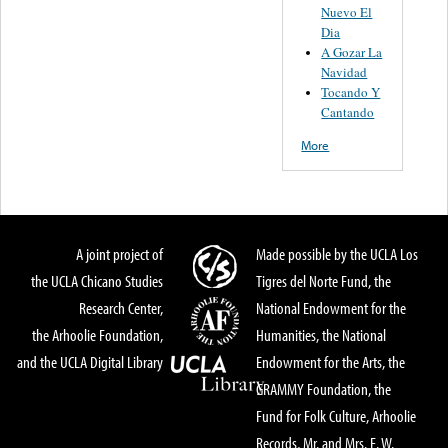
Nuevo El
Dia
A Gozar La
Navidad
Tocando Y
Cantando
More
A joint project of
Made possible by the UCLA Los
the UCLA Chicano Studies
Tigres del Norte Fund, the
Research Center,
National Endowment for the
the Arhoolie Foundation,
Humanities, the National
and the UCLA Digital Library
Endowment for the Arts, the
GRAMMY Foundation, the
Fund for Folk Culture, Arhoolie
Records, Mr. and Mrs. E. W.