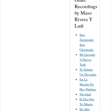
Recordings
by Maso
Rivera Y
Ladi
Seis
Zapateado
Seis
Chorreado
Mi Llegada
A Nueva
York
Te Saluda
Un Trovador
En La
Muerte No
Hay Padrino
Navidad
El Dia Que
Yo Muera
De Año