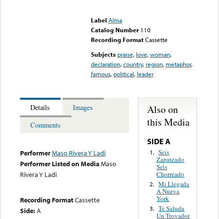
Error loading media: File
could not be played
Label
Alma
Catalog Number
110
Recording Format
Cassette
Subjects
praise
,
love
,
woman
,
declaration
,
country
,
region
,
metaphor
,
famous
,
political
,
leader
Also on
Details
Images
this Media
Comments
SIDE A
Seis
1.
Performer
Maso Rivera Y Ladi
Zapateado
Performer Listed on Media
Maso
Seis
Chorreado
Rivera Y Ladi
Mi Llegada
2.
A Nueva
York
Recording Format
Cassette
Te Saluda
3.
Side:
A
Un Trovador