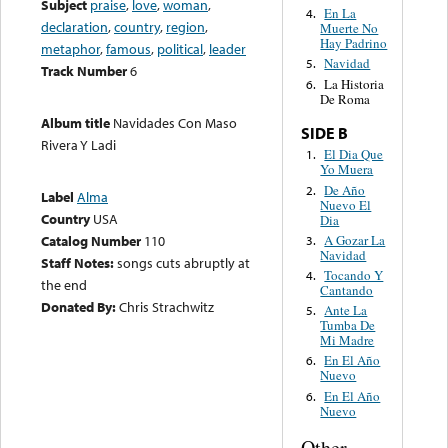
Subject
praise
,
love
,
woman
,
En La
4.
declaration
,
country
,
region
,
Muerte No
Hay Padrino
metaphor
,
famous
,
political
,
leader
Navidad
5.
Track Number
6
La Historia
6.
De Roma
Album title
Navidades Con Maso
SIDE B
Rivera Y Ladi
El Dia Que
1.
Yo Muera
De Año
2.
Label
Alma
Nuevo El
Country
USA
Dia
A Gozar La
Catalog Number
110
3.
Navidad
Staff Notes:
songs cuts abruptly at
Tocando Y
4.
the end
Cantando
Donated By:
Chris Strachwitz
Ante La
5.
Tumba De
Mi Madre
En El Año
6.
Nuevo
En El Año
6.
Nuevo
Other