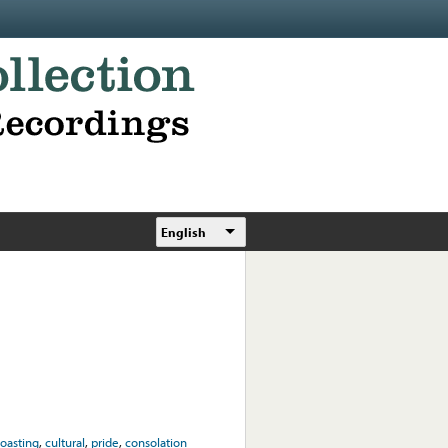
English
o
oasting
,
cultural
,
pride
,
consolation