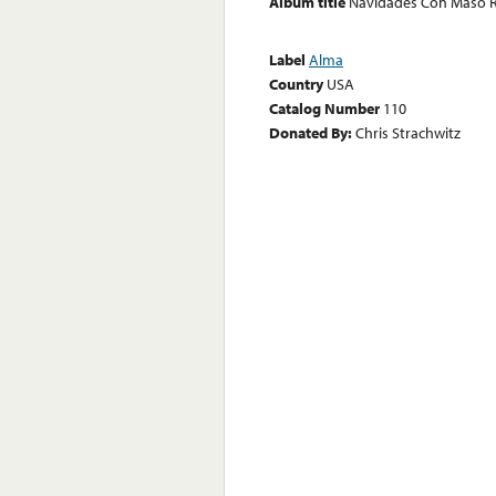
Album title
Navidades Con Maso Ri
Label
Alma
Country
USA
Catalog Number
110
Donated By:
Chris Strachwitz