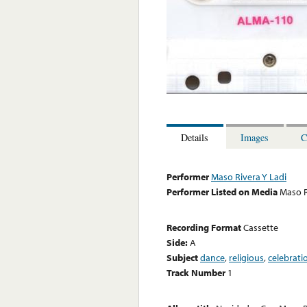
Details
Images
C
Performer
Maso Rivera Y Ladi
Performer Listed on Media
Maso R
Recording Format
Cassette
Side:
A
Subject
dance
,
religious
,
celebrati
Track Number
1