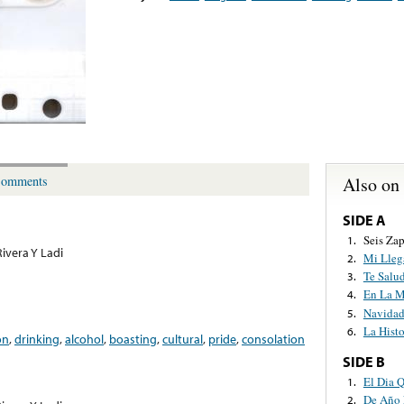
Also on
omments
SIDE A
Seis Za
1.
ivera Y Ladi
Mi Lleg
2.
Te Salu
3.
En La M
4.
Navida
5.
La Hist
6.
on
,
drinking
,
alcohol
,
boasting
,
cultural
,
pride
,
consolation
SIDE B
El Dia 
1.
De Año 
2.