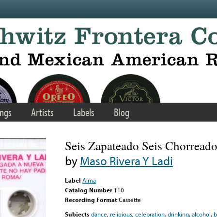
ngs
Artists
Labels
Blog
Seis Zapateado Seis Chorread
by
Maso Rivera Y Ladi
Label
Alma
Catalog Number
110
Recording Format
Cassette
Subjects
dance
,
religious
,
celebration
,
drinking
,
alcohol
,
b