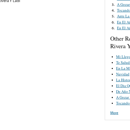
vera Y Ladi
A Gozar
3.
Tocando
4.
Ante La
5.
En El A
6.
En El A
6.
Other R
Rivera 
Mi Lleg
Te Salud
En La M
Navidad
La Histo
El Dia 
De Año 
A Gozar
Tocando
More