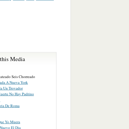
 this Media
pateado Seis Chorreado
ada A Nueva York
da Un Trovador
uerte No Hay Padrino
d
oria De Roma
Que Yo Muera
Nuevo El Dia