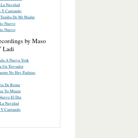
 La Navidad
 Y Cantando
 Tumba De Mi Madre
ño Nuevo
ño Nuevo
ecordings by Maso
Y Ladi
ada A Nueva York
a Un Trovador
uerte No Hay Padrino
ria De Roma
Que Yo Muera
Nuevo El Dia
 La Navidad
 Y Cantando