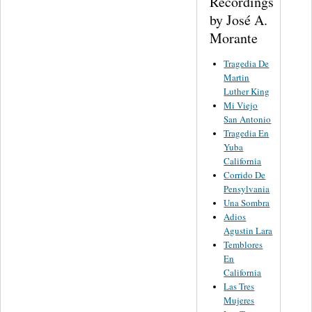
Recordings
by José A.
Morante
Tragedia De
Martin
Luther King
Mi Viejo
San Antonio
Tragedia En
Yuba
California
Corrido De
Pensylvania
Una Sombra
Adios
Agustin Lara
Temblores
En
California
Las Tres
Mujeres