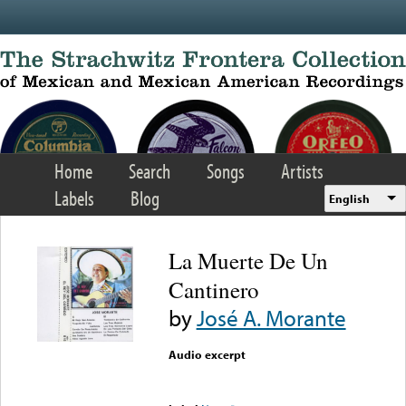
Skip to main content
Home
Search
Songs
Artists
Labels
Blog
English
La Muerte De Un
Cantinero
by
José A. Morante
Audio excerpt
Error loading media: File
could not be played