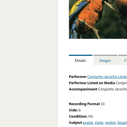
Details
Images
C
Performer
Conjunto Jarocho Lindo
Performer Listed on Media
Conjun
Accompaniment
Conjunto Jarocho
Recording Format
33
Side:
b
Condition:
VG
Subject
praise
,
state
,
region
,
boas