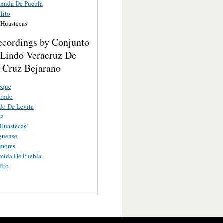
umida De Puebla
lito
 Huastecas
ecordings by Conjunto
 Lindo Veracruz De
 Cruz Bejarano
eque
Lindo
do De Levita
ia
 Huastecas
guense
Amores
mida De Puebla
lito