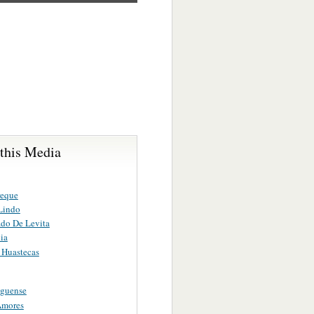
 this Media
reque
 Lindo
ado De Levita
ia
 Huastecas
lguense
Amores