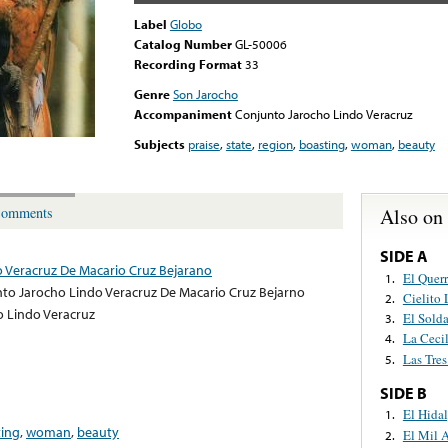
Label
Globo
Catalog Number
GL-50006
Recording Format
33
Genre
Son Jarocho
Accompaniment
Conjunto Jarocho Lindo Veracruz
Subjects
praise
,
state
,
region
,
boasting
,
woman
,
beauty
Also on
omments
SIDE A
 Veracruz De Macario Cruz Bejarano
El Quer
1.
to Jarocho Lindo Veracruz De Macario Cruz Bejarno
Cielito
2.
 Lindo Veracruz
El Sold
3.
La Cecil
4.
Las Tres
5.
SIDE B
El Hida
1.
ting
,
woman
,
beauty
El Mil 
2.