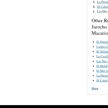
La Pres
3.
El Cabal
4.
Las Dos
5.
Other R
Jarocho
Macario
El Querr
Cielito 
El Solda
La Cecil
Las Tres
El Hidal
El Mil 
La Presu
El Cabal
More