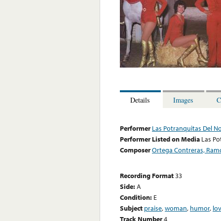
Details
Images
C
Performer
Las Potranquitas Del N
Performer Listed on Media
Las Po
Composer
Ortega Contreras, Ram
Recording Format
33
Side:
A
Condition:
E
Subject
praise
,
woman
,
humor
,
lo
Track Number
4