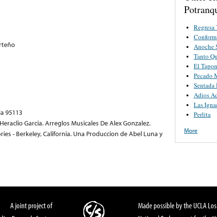
Potranqu
Regresa 
Conform
rteño
Anoche 
Tanto Qu
El Tapo
Pecado 
Sentada
Adios A
Las Igna
ia 95113
Perlita
 Heraclio Garcia. Arreglos Musicales De Alex Gonzalez.
More
es - Berkeley, California. Una Produccion de Abel Luna y
A joint project of
Made possible by the UCLA Los 