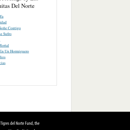
itas Del Norte
Ya
idad
Soñe Contigo
e Sufro
n
Mortal
 En Un Hormiguero
dios
cias
Tigres del Norte Fund, the