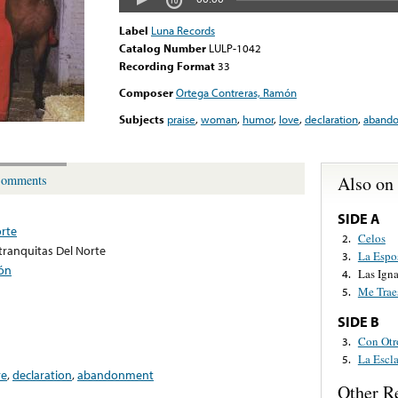
Label
Luna Records
Catalog Number
LULP-1042
Recording Format
33
Composer
Ortega Contreras, Ramón
Subjects
praise
,
woman
,
humor
,
love
,
declaration
,
aband
Also on
omments
SIDE A
orte
Celos
2.
tranquitas Del Norte
La Espo
3.
ón
Las Igna
4.
Me Trae
5.
SIDE B
Con Otr
3.
La Escl
5.
ve
,
declaration
,
abandonment
Other R