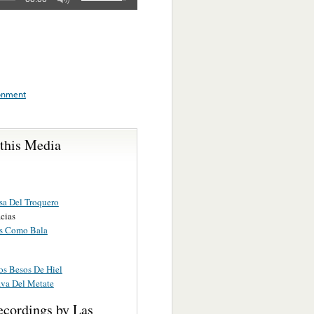
onment
 this Media
sa Del Troquero
cias
s Como Bala
os Besos De Hiel
ava Del Metate
ecordings by Las