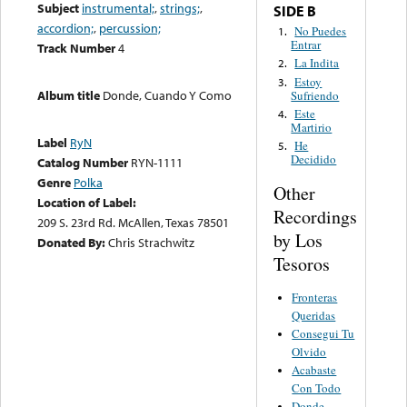
Subject
instrumental;
,
strings;
,
SIDE B
accordion;
,
percussion;
No Puedes
1.
Entrar
Track Number
4
La Indita
2.
Estoy
3.
Album title
Donde, Cuando Y Como
Sufriendo
Este
4.
Martirio
Label
RyN
He
5.
Decidido
Catalog Number
RYN-1111
Genre
Polka
Other
Location of Label:
Recordings
209 S. 23rd Rd. McAllen, Texas 78501
by Los
Donated By:
Chris Strachwitz
Tesoros
Fronteras
Queridas
Consegui Tu
Olvido
Acabaste
Con Todo
Donde