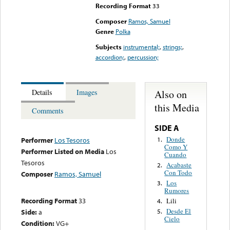
Recording Format
33
Composer
Ramos, Samuel
Genre
Polka
Subjects
instrumental;
,
strings;
,
accordion;
,
percussion;
Also on
Details
Images
this Media
Comments
SIDE A
Donde
1.
Performer
Los Tesoros
Como Y
Performer Listed on Media
Los
Cuando
Tesoros
Acabaste
2.
Con Todo
Composer
Ramos, Samuel
Los
3.
Rumores
Recording Format
33
Lili
4.
Desde El
Side:
a
5.
Cielo
Condition:
VG+