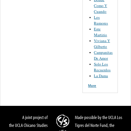
Como Y
Cuando
Los
Rumores
Este
Martirio
Viviana Y
Gilberto
Campanitas
De Amor
Solo Los
Recuerdos
La Dama
More
A joint project of
Made possible by the UCLA Los
the UCLA Chicano Studies
Tigres del Norte Fund, the