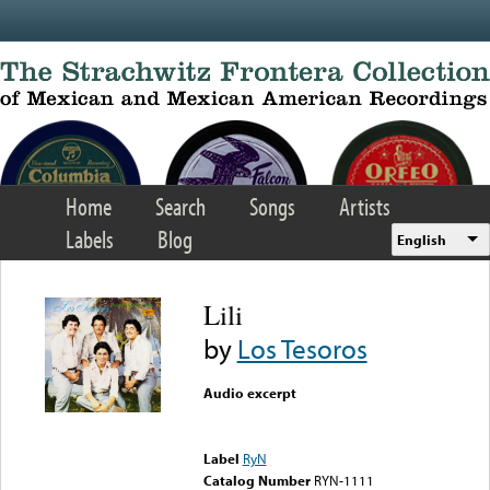
Skip to main content
Home
Search
Songs
Artists
Labels
Blog
English
Lili
by
Los Tesoros
Audio excerpt
Error loading media: File
could not be played
Label
RyN
Catalog Number
RYN-1111