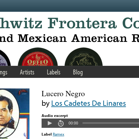
ngs
Artists
Labels
Blog
Lucero Negro
by
Los Cadetes De Linares
Audio excerpt
00:00
Label
Ramex