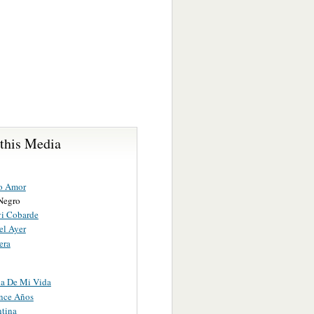
 this Media
o Amor
Negro
i Cobarde
el Ayer
era
a De Mi Vida
nce Años
ntina