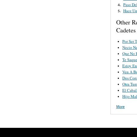
Paso De
4.
Hace U
5.
Other R
Cadetes
Por Ser 
Necio Ne
Que No 
Te Saque
Estoy E
Ven A B
Dos Cor
Otra Tu
El Cabal
Hijo Ma
More