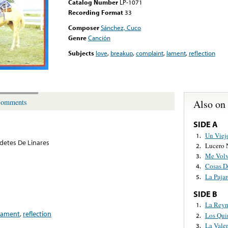
Catalog Number
LP-1071
Recording Format
33
Composer
Sánchez, Cuco
Genre
Canción
Subjects
love
,
breakup
,
complaint
,
lament
,
reflection
Also on
omments
SIDE A
Un Viej
1.
detes De Linares
Lucero 
2.
Me Volv
3.
Cosas D
4.
La Pajar
5.
SIDE B
La Reyn
1.
lament
,
reflection
Los Qui
2.
La Vale
3.