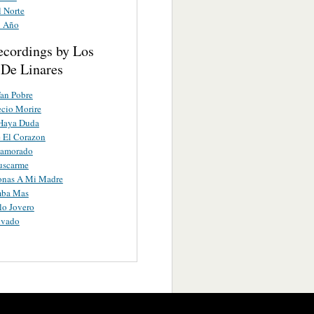
l Norte
n Año
ecordings by Los
 De Linares
Tan Pobre
cio Morire
Haya Duda
 El Corazon
namorado
uscarme
onas A Mi Madre
mba Mas
lo Jovero
lvado