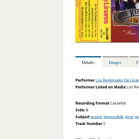
Details
Images
C
Performer
Los Regionales De Lina
Performer Listed on Media
Los Re
Recording Format
Cassette
Side:
B
Subject
praise
,
impossible
,
love
,
w
Track Number
5