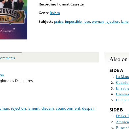
Recording Format
Cassette
Genre
Bolero
Subjects
praise
,
impossible
,
love
,
woman
,
rejection
,
lame
Also on
omments
SIDE A
res
La Manc
1.
gionales De Linares
Cuando
2.
El Subte
3.
Eneseña
4.
El Pipor
5.
oman
,
rejection
,
lament
,
disdain
,
abandonment
,
despair
SIDE B
De Ser 
1.
Amancio
2.
Buscan
3.