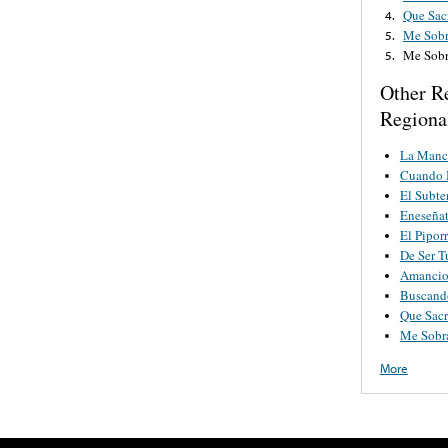
Que Sacr
4.
Me Sobr
5.
Me Sobr
5.
Other R
Regiona
La Manc
Cuando 
El Subte
Eneseñat
El Pipor
De Ser 
Amancio
Buscand
Que Sacr
Me Sobr
More