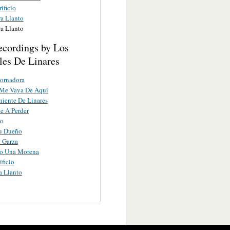
ificio
a Llanto
a Llanto
ecordings by Los
les De Linares
ornadora
Me Vaya De Aquí
niente De Linares
e A Perder
ro
Tu Dueño
 Garza
o Una Morena
ificio
a Llanto