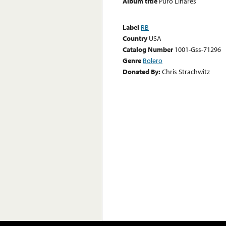
Album title
Puro Linares
Label
RB
Country
USA
Catalog Number
1001-Gss-71296
Genre
Bolero
Donated By:
Chris Strachwitz