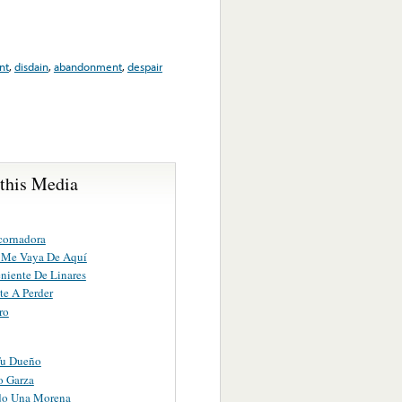
nt
,
disdain
,
abandonment
,
despair
 this Media
ornadora
 Me Vaya De Aquí
niente De Linares
te A Perder
ro
Tu Dueño
 Garza
do Una Morena