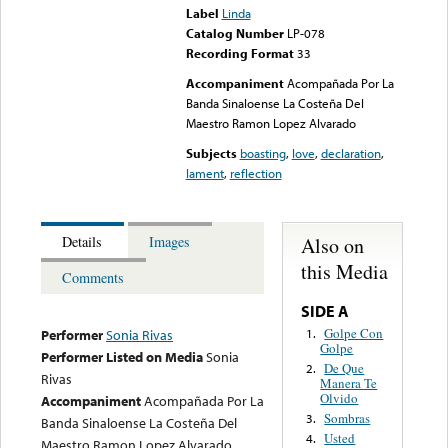
Label
Linda
Catalog Number
LP-078
Recording Format
33
Accompaniment
Acompañada Por La
Banda Sinaloense La Costeña Del
Maestro Ramon Lopez Alvarado
Subjects
boasting
,
love
,
declaration
,
lament
,
reflection
Also on
Details
Images
this Media
Comments
SIDE A
Golpe Con
1.
Performer
Sonia Rivas
Golpe
Performer Listed on Media
Sonia
De Que
2.
Rivas
Manera Te
Olvido
Accompaniment
Acompañada Por La
Sombras
3.
Banda Sinaloense La Costeña Del
Usted
4.
Maestro Ramon Lopez Alvarado