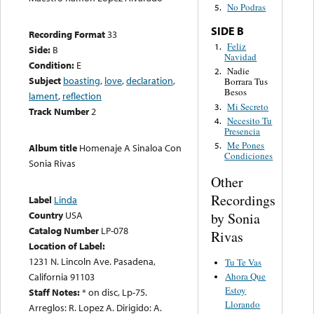
No Podras
5.
SIDE B
Recording Format
33
Feliz
1.
Side:
B
Navidad
Condition:
E
Nadie
2.
Subject
boasting
,
love
,
declaration
,
Borrara Tus
Besos
lament
,
reflection
Mi Secreto
3.
Track Number
2
Necesito Tu
4.
Presencia
Me Pones
5.
Album title
Homenaje A Sinaloa Con
Condiciones
Sonia Rivas
Other
Recordings
Label
Linda
Country
USA
by Sonia
Catalog Number
LP-078
Rivas
Location of Label:
1231 N. Lincoln Ave. Pasadena,
Tu Te Vas
Ahora Que
California 91103
Estoy
Staff Notes:
* on disc, Lp-75.
Llorando
Arreglos: R. Lopez A. Dirigido: A.