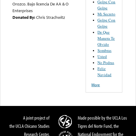
Golpe Con
Orozco. Bajo licencia De AA & O
Golpe
Enterprises
Mi Secreto
Donated By:
Chris Strachwitz
Golpe Con
Golpe
De Que
Manera Te
Olvido
Sombras
Usted
No Podras
Feliz
Navidad
More
A joint project of
Made possible by the UCLA Los
the UCLA Chicano Studies
Tigres del Norte Fund, the
Research Center,
National Endowment for the