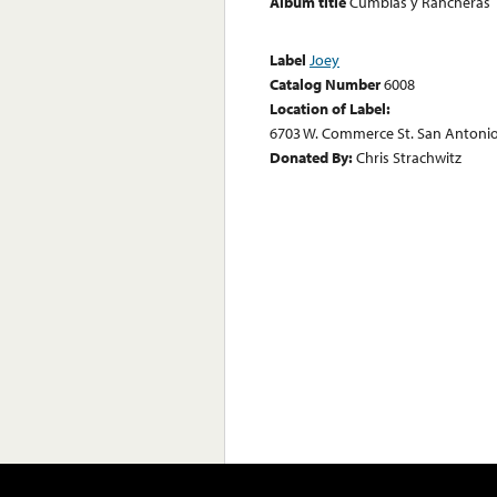
Album title
Cumbias y Rancheras
Label
Joey
Catalog Number
6008
Location of Label:
6703 W. Commerce St. San Antonio
Donated By:
Chris Strachwitz