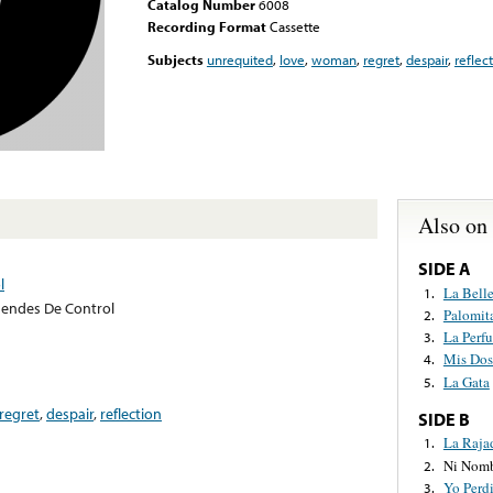
Catalog Number
6008
Recording Format
Cassette
Subjects
unrequited
,
love
,
woman
,
regret
,
despair
,
reflec
Also on
SIDE A
l
La Bell
1.
endes De Control
Palomit
2.
La Perf
3.
Mis Dos
4.
La Gata
5.
regret
,
despair
,
reflection
SIDE B
La Raja
1.
Ni Nomb
2.
Yo Perd
3.