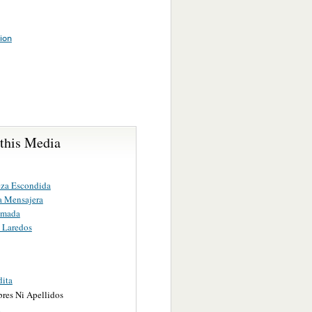
tion
 this Media
eza Escondida
a Mensajera
umada
 Laredos
dita
res Ni Apellidos
i