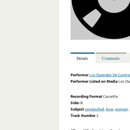
Details
Comments
Performer
Los Duendes De Contro
Performer Listed on Media
Los Du
Recording Format
Cassette
Side:
B
Subject
unrequited
,
love
,
woman
,
Track Number
2