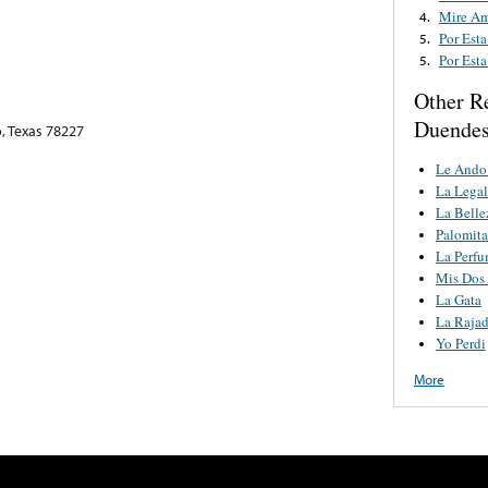
Mire A
4.
Por Est
5.
Por Est
5.
Other R
Duendes
, Texas 78227
Le Ando 
La Legal
La Belle
Palomita
La Perf
Mis Dos
La Gata
La Rajad
Yo Perdi
More