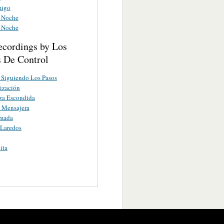
migo
a Noche
a Noche
ecordings by Los
 De Control
Siguiendo Los Pasos
ización
za Escondida
 Mensajera
umada
 Laredos
ita