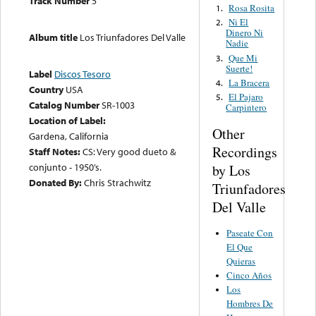
Track Number
5
Rosa Rosita
1.
Ni El
2.
Dinero Ni
Album title
Los Triunfadores Del Valle
Nadie
Que Mi
3.
Suerte!
Label
Discos Tesoro
La Bracera
4.
Country
USA
El Pajaro
5.
Catalog Number
SR-1003
Carpintero
Location of Label:
Other
Gardena, California
Recordings
Staff Notes:
CS: Very good dueto &
conjunto - 1950’s.
by Los
Donated By:
Chris Strachwitz
Triunfadores
Del Valle
Paseate Con
El Que
Quieras
Cinco Años
Los
Hombres De