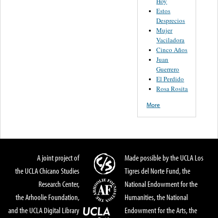
Hoy
Estos
Desprecios
Mujer
Vaciladora
Cinco Años
Juan
Guerrero
El Perdido
Rosa Rosita
More
A joint project of
Made possible by the UCLA Los
the UCLA Chicano Studies
Tigres del Norte Fund, the
Research Center,
National Endowment for the
the Arhoolie Foundation,
Humanities, the National
and the UCLA Digital Library
Endowment for the Arts, the