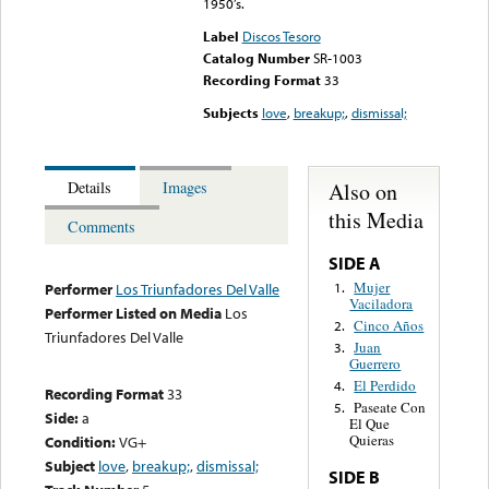
1950’s.
Label
Discos Tesoro
Catalog Number
SR-1003
Recording Format
33
Subjects
love
,
breakup;
,
dismissal;
Also on
Details
Images
this Media
Comments
SIDE A
Mujer
1.
Performer
Los Triunfadores Del Valle
Vaciladora
Performer Listed on Media
Los
Cinco Años
2.
Triunfadores Del Valle
Juan
3.
Guerrero
El Perdido
4.
Recording Format
33
Paseate Con
5.
Side:
a
El Que
Quieras
Condition:
VG+
Subject
love
,
breakup;
,
dismissal;
SIDE B