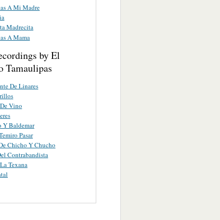
as A Mi Madre
ia
ta Madrecita
tas A Mama
ecordings by El
o Tamaulipas
nte De Linares
rillos
 De Vino
eres
o Y Baldemar
Temiro Pasar
 De Chicho Y Chucho
el Contrabandista
 La Texana
tal