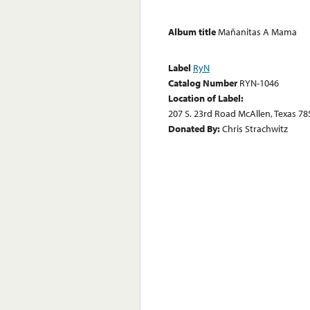
Album title
Mañanitas A Mama
Label
RyN
Catalog Number
RYN-1046
Location of Label:
207 S. 23rd Road McAllen, Texas 78
Donated By:
Chris Strachwitz