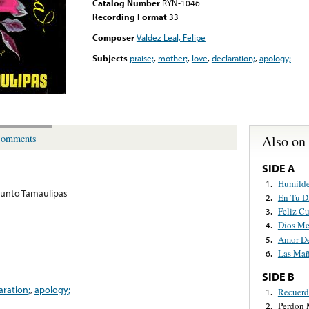
Catalog Number
RYN-1046
Recording Format
33
Composer
Valdez Leal, Felipe
Subjects
praise;
,
mother;
,
love
,
declaration;
,
apology;
Also on
omments
SIDE A
Humilde
1.
junto Tamaulipas
En Tu D
2.
Feliz C
3.
Dios M
4.
Amor D
5.
Las Mañ
6.
SIDE B
aration;
,
apology;
Recuerd
1.
Perdon 
2.