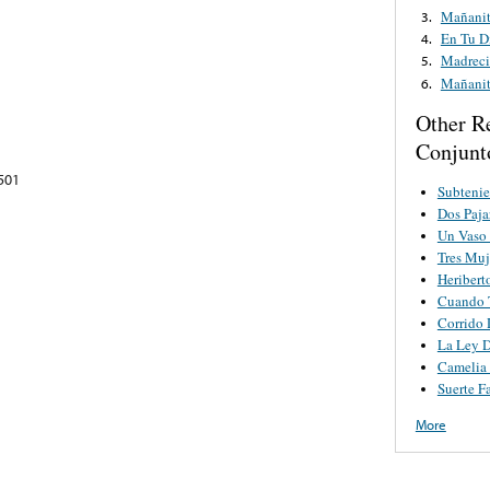
Mañanit
3.
En Tu D
4.
Madreci
5.
Mañani
6.
Other R
Conjunt
501
Subtenie
Dos Paja
Un Vaso
Tres Muj
Heribert
Cuando 
Corrido
La Ley D
Camelia
Suerte Fa
More