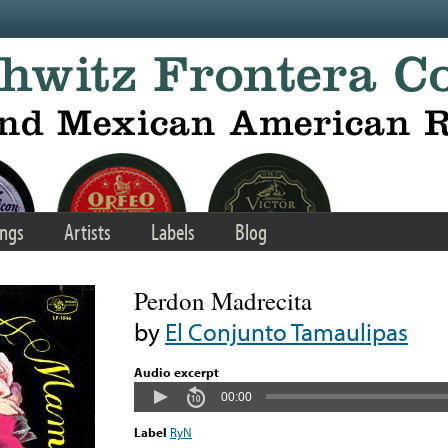
ngs
Artists
Labels
Blog
Perdon Madrecita
by
El Conjunto Tamaulipas
Audio excerpt
00:00
Label
RyN