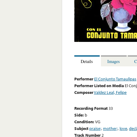
Details
Images
C
Performer
El Conjunto Tamaulipas
Performer Listed on Media
El Con
Composer
Valdez Leal, Felipe
Recording Format
33
Side:
b
Condition:
VG
Subject
praise;
,
mother;
,
love
,
decl
Track Number
2