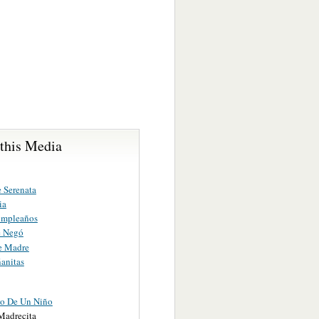
 this Media
 Serenata
ia
umpleaños
e Negó
e Madre
anitas
o De Un Niño
Madrecita