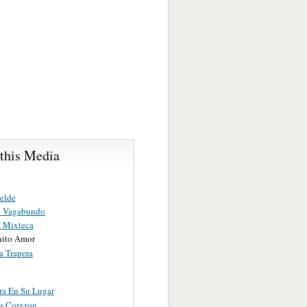
 this Media
elde
n Vagabundo
 Mixteca
ito Amor
a Trapera
ra En Su Lugar
es Corazon