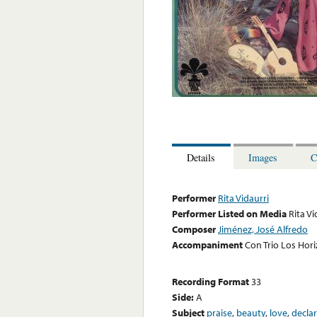
Details
Images
C
Performer
Rita Vidaurri
Performer Listed on Media
Rita Vi
Composer
Jiménez, José Alfredo
Accompaniment
Con Trio Los Hor
Recording Format
33
Side:
A
Subject
praise
,
beauty
,
love
,
decla