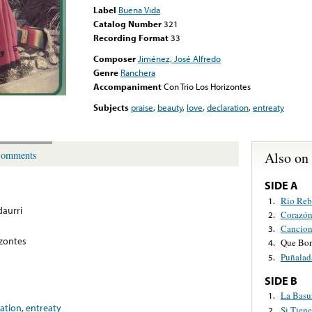
Label
Buena Vida
Catalog Number
321
Recording Format
33
Composer
Jiménez, José Alfredo
Genre
Ranchera
Accompaniment
Con Trio Los Horizontes
Subjects
praise
,
beauty
,
love
,
declaration
,
entreaty
Also on
omments
SIDE A
Rio Reb
1.
daurri
Corazó
2.
Cancion
3.
izontes
Que Bon
4.
Puñalad
5.
SIDE B
La Basu
1.
ration
,
entreaty
Si Tien
2.