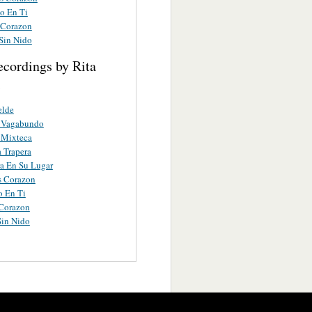
o En Ti
e Corazon
Sin Nido
ecordings by Rita
i
elde
 Vagabundo
 Mixteca
 Trapera
a En Su Lugar
s Corazon
o En Ti
 Corazon
Sin Nido