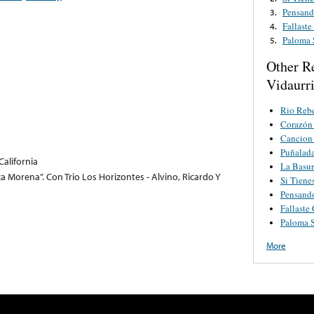
Pensand
3.
Fallast
4.
Paloma 
5.
Other R
Vidaurr
Rio Reb
Corazón
Cancion
Puñalada
California
La Basur
eza Morena”. Con Trio Los Horizontes - Alvino, Ricardo Y
Si Tiene
Pensand
Fallaste
Paloma 
More