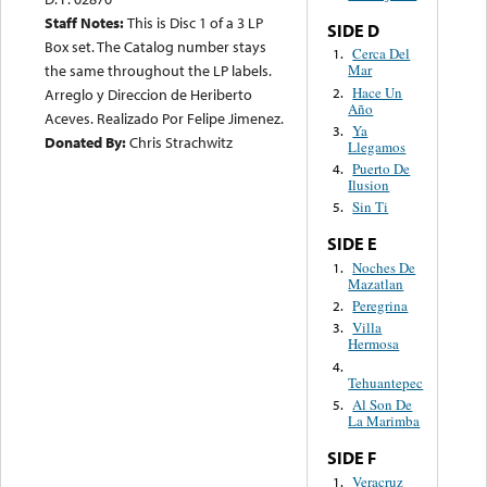
Staff Notes:
This is Disc 1 of a 3 LP
SIDE D
Box set. The Catalog number stays
Cerca Del
1.
the same throughout the LP labels.
Mar
Hace Un
2.
Arreglo y Direccion de Heriberto
Año
Aceves. Realizado Por Felipe Jimenez.
Ya
3.
Donated By:
Chris Strachwitz
Llegamos
Puerto De
4.
Ilusion
Sin Ti
5.
SIDE E
Noches De
1.
Mazatlan
Peregrina
2.
Villa
3.
Hermosa
4.
Tehuantepec
Al Son De
5.
La Marimba
SIDE F
Veracruz
1.