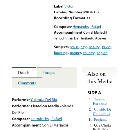
Label
Victor
Catalog Number
MKLA-152
Recording Format
33
Composer
Hernández, Rafael
Accompaniment
Con El Mariachi
Tenochtitlan De Heriberto Aceves
Subjects
praise
,
city;
,
beauty;
,
pride;
,
boasting;
,
nature;
,
country;
,
region;
Also on
Details
Images
this Media
Comments
SIDE A
Tampico
1.
Performer
Yolanda Del Rio
Hermoso
Performer Listed on Media
Yolanda
Corrido De
2.
Del Rio
Chihuahua
Composer
Hernández, Rafael
Penjamo
3.
Accompaniment
Con El Mariachi
Que Chula
4.
Es Puebla