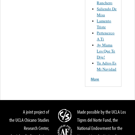
Ranchero
Saliendo De
Misa
Lamento
Triste
Pertenezco
A Ti
Ay Mama
Los Que Te
Dije!
Tu Adios Es
Mi Navidad
More
A joint project of
Made possible by the UCLA Los
the UCLA Chicano Studies
Tigres del Norte Fund, the
Research Center,
National Endowment for the