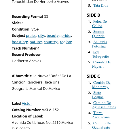
Tenochtitlan De Heriberto Aceves
Tata Dios
5.
SIDE B
Recording Format
33
Pelea De
1.
Side:
a
Gallos
Condition:
VG+
Sonora
2.
Subject
praise
,
city;
,
beauty;
,
pride;
,
Querida
boasting;
,
nature;
,
country;
,
region;
Acuarela
3.
Potosina
Track Number
4
Soy
4.
Record Producer
Toluqueño
Heriberto Aceves
Corrido De
5.
Nayarit
Album title
La Nueva “Doña” De La
SIDE C
Cancion Ranchera Hace Una
Corrido De
1.
Monterrey
Geografia Musical De Mexico
Siete
2.
Leguas
Camino De
3.
Label
Victor
Aguascalientes
Catalog Number
MKLA-152
Tierra
4.
Location of Label:
Zacatecana
Avenida Cuitlahuac No. 2519 Mexico
Camino De
5.
Guanajuato
D. F. 02870