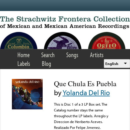
Skip to main content
Home
Search
Songs
Artists
Labels
Blog
English
Que Chula Es Puebla
by
Yolanda Del Rio
This is Disc 1 of a 3 LP Box set. The
Catalog number stays the same
throughout the LP labels. Arreglo y
Direccion de Heriberto Aceves.
Realizado Por Felipe Jimenez.