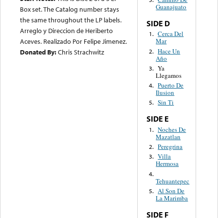
Guanajuato
Box set. The Catalog number stays
the same throughout the LP labels.
SIDE D
Arreglo y Direccion de Heriberto
Cerca Del
1.
Aceves. Realizado Por Felipe Jimenez.
Mar
Hace Un
2.
Donated By:
Chris Strachwitz
Año
Ya
3.
Llegamos
Puerto De
4.
Ilusion
Sin Ti
5.
SIDE E
Noches De
1.
Mazatlan
Peregrina
2.
Villa
3.
Hermosa
4.
Tehuantepec
Al Son De
5.
La Marimba
SIDE F