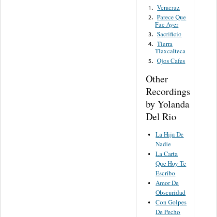
Veracruz
1.
Parece Que
2.
Fue Ayer
Sacrificio
3.
Tierra
4.
Tlaxcalteca
Ojos Cafes
5.
Other
Recordings
by Yolanda
Del Rio
La Hija De
Nadie
La Carta
Que Hoy Te
Escribo
Amor De
Obscuridad
Con Golpes
De Pecho