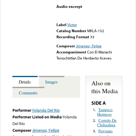
Audio excerpt
Error loading media: File
could not be played
Label
Victor
Catalog Number
MKLA-152
Recording Format
33
Composer
Jimenez, Felipe
Accompaniment
Con El Mariachi
Tenochtitlan De Heriberto Aceves
Also on
Details
Images
this Media
Comments
SIDE A
Tampico
1.
Performer
Yolanda Del Rio
Hermoso
Performer Listed on Media
Yolanda
Corrido De
2.
Del Rio
Chihuahua
Composer
Jimenez, Felipe
Penjamo
3.