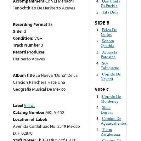
Accompaniment
Con El Mariachi
Que Chula
4.
Es Puebla
Tenochtitlan De Heriberto Aceves
Tata Dios
5.
SIDE B
Recording Format
33
Pelea De
1.
Side:
d
Gallos
Condition:
VG+
Sonora
2.
Track Number
3
Querida
Record Producer
Acuarela
3.
Potosina
Heriberto Aceves
Soy
4.
Toluqueño
Corrido De
5.
Album title
La Nueva “Doña” De La
Nayarit
Cancion Ranchera Hace Una
Geografia Musical De Mexico
SIDE C
Corrido De
1.
Monterrey
Label
Victor
Siete
2.
Leguas
Catalog Number
MKLA-152
Camino De
3.
Location of Label:
Aguascalientes
Avenida Cuitlahuac No. 2519 Mexico
Tierra
4.
D. F. 02870
Zacatecana
Staff Notes:
This is Disc 2 of a 3 LP
Camino De
5.