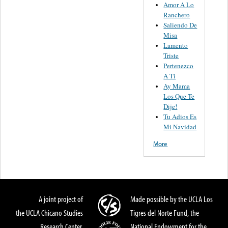
Amor A Lo
Ranchero
Saliendo De
Misa
Lamento
Triste
Pertenezco
A Ti
Ay Mama
Los Que Te
Dije!
Tu Adios Es
Mi Navidad
More
A joint project of
Made possible by the UCLA Los
the UCLA Chicano Studies
Tigres del Norte Fund, the
Research Center,
National Endowment for the