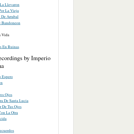
 La Llevaron
Por La Vieja
 De Arrabal
e Bandoneon
a Vida
 En Ruinas
ecordings by Imperio
na
 Espero
en
ros Ojos
ra De Santa Lucia
r De Tus Ojos
on La Otra
cida
ecuerdos