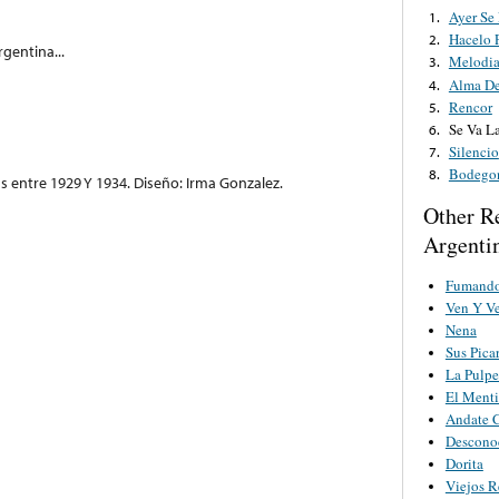
Ayer Se
1.
Hacelo 
2.
gentina...
Melodia
3.
Alma D
4.
Rencor
5.
Se Va L
6.
Silencio
7.
Bodegon
8.
s entre 1929 Y 1934. Diseño: Irma Gonzalez.
Other R
Argenti
Fumando
Ven Y V
Nena
Sus Pica
La Pulpe
El Menti
Andate C
Descono
Dorita
Viejos R