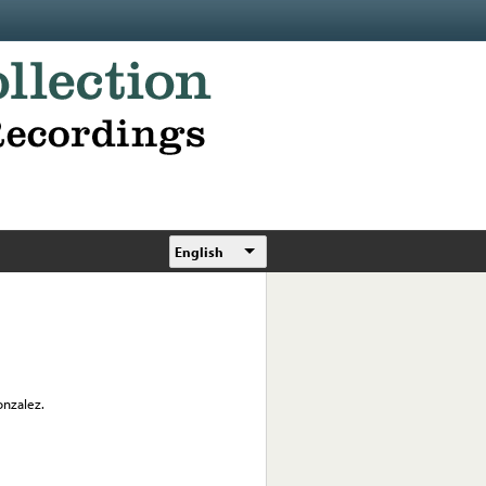
English
onzalez.