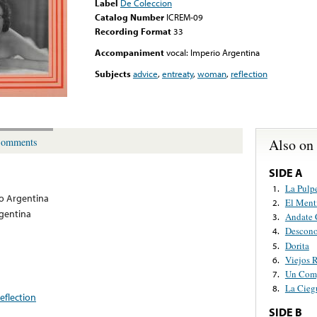
Label
De Coleccion
Catalog Number
ICREM-09
Recording Format
33
Accompaniment
vocal: Imperio Argentina
Subjects
advice
,
entreaty
,
woman
,
reflection
Also on
omments
SIDE A
La Pulp
1.
o Argentina
El Ment
2.
rgentina
Andate 
3.
Descono
4.
Dorita
5.
Viejos 
6.
Un Comp
7.
La Cieg
8.
reflection
SIDE B