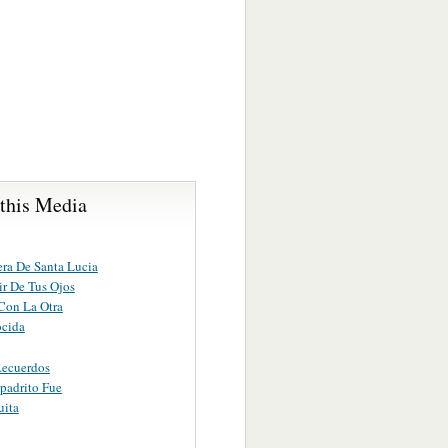
 this Media
era De Santa Lucia
ir De Tus Ojos
Con La Otra
cida
Recuerdos
adrito Fue
uita