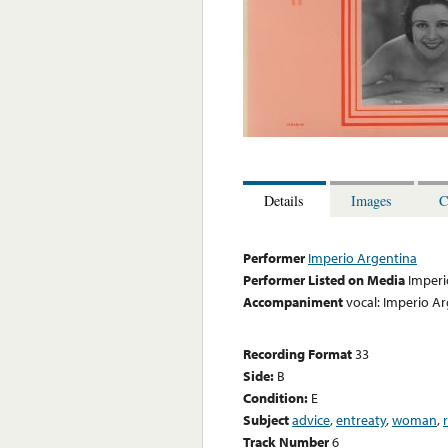
Details
Images
C
Performer
Imperio Argentina
Performer Listed on Media
Imperi
Accompaniment
vocal: Imperio A
Recording Format
33
Side:
B
Condition:
E
Subject
advice
,
entreaty
,
woman
,
Track Number
6