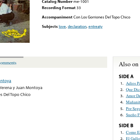
Catalog Number
me-1001
Recording Format
33
Accompaniment
Con Los Gorriones Del Topo Chico
Subjects
love
,
declaration
,
entreaty
Also on
omments
SIDE A
ontoya
Adios P
1.
Yerena y Juan Montoya
Que Dic
2.
s Del Topo Chico
Amor D
3.
Mañanit
4.
Por Segu
5.
Sueño F
6.
SIDE B
Como E
1.
El Gall
2.