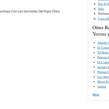
Eso Si 
3.
Julia
4.
ontoya Con Los Gorriones Del Topo Chico
Sentimi
5.
Carga B
6.
Other R
Yerena 
Arnulfo 
El Contr
Ya Perdi
Paloma P
El Contr
Jacinto 
Porque 
Los Ang
Mujer Es
Adelfa
More