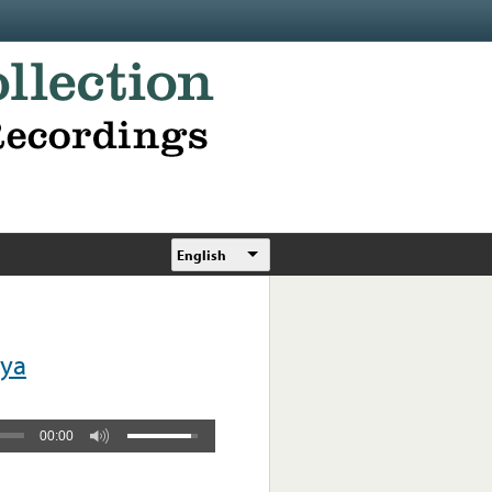
English
oya
00:00