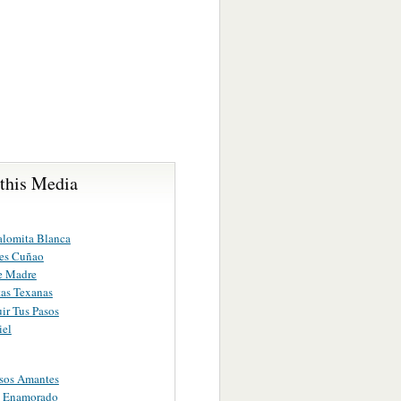
 this Media
alomita Blanca
es Cuñao
e Madre
as Texanas
ir Tus Pasos
iel
sos Amantes
o Enamorado