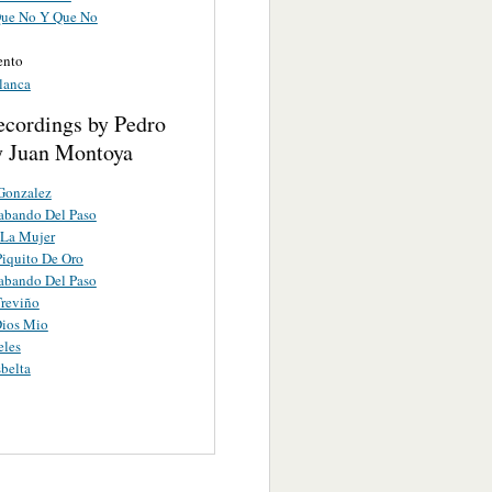
Que No Y Que No
ento
lanca
ecordings by Pedro
y Juan Montoya
Gonzalez
abando Del Paso
 La Mujer
iquito De Oro
abando Del Paso
Treviño
Dios Mio
eles
belta