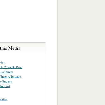
 this Media
rder
 De Color De Rosa
 La Quiero
 Traes A Tu Lado
le Engaño
dote Asi
enitas