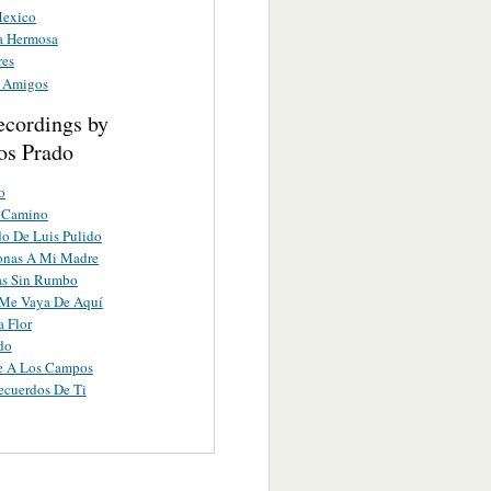
Mexico
a Hermosa
res
 Amigos
ecordings by
s Prado
o
 Camino
do De Luis Pulido
onas A Mi Madre
as Sin Rumbo
Me Vaya De Aquí
a Flor
do
te A Los Campos
ecuerdos De Ti