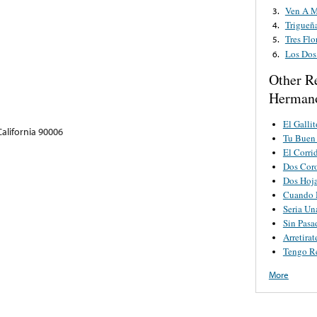
Ven A 
3.
Trigueñ
4.
Tres Flo
5.
Los Dos
6.
Other R
Hermano
El Gallit
California 90006
Tu Buen
El Corri
Dos Cor
Dos Hoj
Cuando 
Seria Un
Sin Pasa
Arretira
Tengo R
More