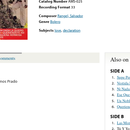
Catalog Number
AMS-025
Recording Format
33
Composer
Rangel, Salvador
Genre
Bolero
Subjects
love
,
declaration
Also on
omments
SIDE A
Supe Pe
1.
nos Prado
Vestida
2.
Ni Nada
3.
Ese Que
4.
Un Nob
5.
Querien
6.
SIDE B
Las Mor
1.
Tú Y Yo
2.