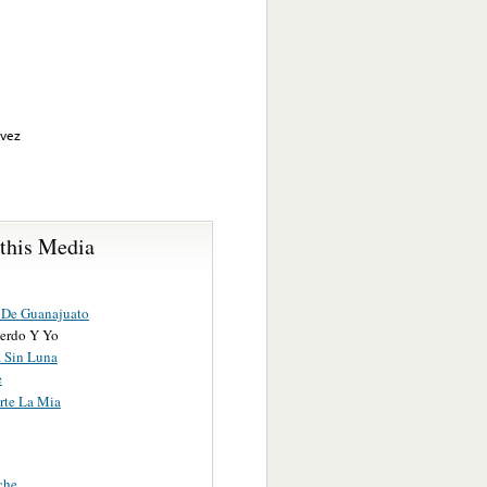
ávez
 this Media
De Guanajuato
erdo Y Yo
a Sin Luna
e
rte La Mia
che