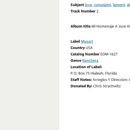
Subject
love
,
complaint
,
lament
,
d
Track Number
2
Album title
Mi Homenaje A Jose A
Label
Musart
Country
USA
Catalog Number
EDM-1627
Genre
Ranchera
Location of Label:
P. O. Box 75 Hialeah, Florida
Staff Notes:
Arreglos Y Direccion:
Donated By:
Chris Strachwitz