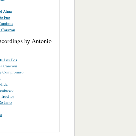
el Alma
Se Fue
Caminos
 Corazon
ecordings by Antonio
De Los Dos
ma Cancion
De Compromiso
o
rdida
enturero
Trocitos
e Jarro
s
ta