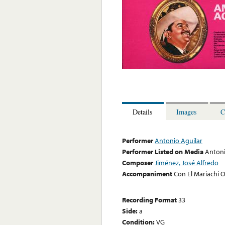
Details
Images
C
Performer
Antonio Aguilar
Performer Listed on Media
Antoni
Composer
Jiménez, José Alfredo
Accompaniment
Con El Mariachi O
Recording Format
33
Side:
a
Condition:
VG