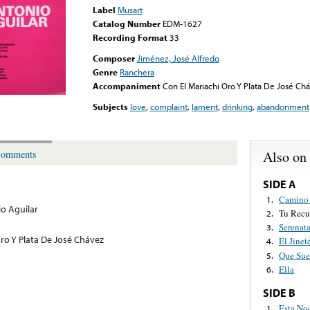
Label
Musart
Catalog Number
EDM-1627
Recording Format
33
Composer
Jiménez, José Alfredo
Genre
Ranchera
Accompaniment
Con El Mariachi Oro Y Plata De José Ch
Subjects
love
,
complaint
,
lament
,
drinking
,
abandonment
Also on
omments
SIDE A
Camino 
1.
o Aguilar
Tu Recu
2.
Serenat
3.
ro Y Plata De José Chávez
El Jinet
4.
Que Sue
5.
Ella
6.
SIDE B
Esta No
1.