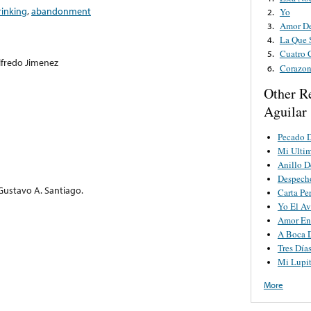
rinking
,
abandonment
Yo
2.
Amor D
3.
La Que 
4.
Cuatro 
5.
lfredo Jimenez
Corazon
6.
Other R
Aguilar
Pecado 
Mi Ulti
Anillo 
Despech
 Gustavo A. Santiago.
Carta Pe
Yo El Av
Amor En 
A Boca D
Tres Día
Mi Lupi
More