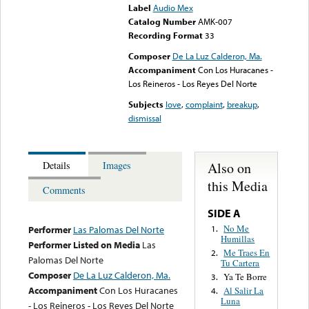
Label
Audio Mex
Catalog Number
AMK-007
Recording Format
33
Composer
De La Luz Calderon, Ma.
Accompaniment
Con Los Huracanes -
Los Reineros - Los Reyes Del Norte
Subjects
love
,
complaint
,
breakup
,
dismissal
Also on
Details
Images
this Media
Comments
SIDE A
No Me
1.
Performer
Las Palomas Del Norte
Humillas
Performer Listed on Media
Las
Me Traes En
2.
Palomas Del Norte
Tu Cartera
Composer
De La Luz Calderon, Ma.
Ya Te Borre
3.
Accompaniment
Con Los Huracanes
Al Salir La
4.
Luna
- Los Reineros - Los Reyes Del Norte