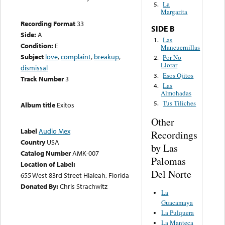
La
5.
Margarita
Recording Format
33
SIDE B
Side:
A
Las
1.
Condition:
E
Mancuernillas
Subject
love
,
complaint
,
breakup
,
Por No
2.
Llorar
dismissal
Esos Ojitos
3.
Track Number
3
Las
4.
Almohadas
Tus Tiliches
5.
Album title
Exitos
Other
Label
Audio Mex
Recordings
Country
USA
by Las
Catalog Number
AMK-007
Palomas
Location of Label:
Del Norte
655 West 83rd Street Hialeah, Florida
Donated By:
Chris Strachwitz
La
Guacamaya
La Pulquera
La Manteca