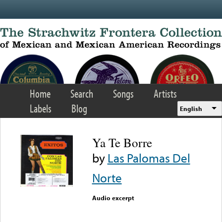
Skip to main content
Home
Search
Songs
Artists
Labels
Blog
English
Ya Te Borre
by
Las Palomas Del
Norte
Audio excerpt
Error loading media: File
could not be played