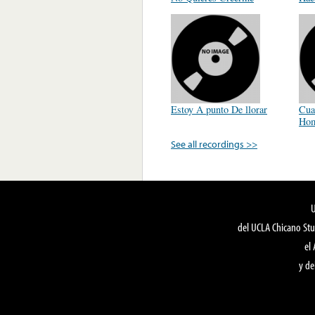
Estoy A punto De llorar
Cua
Hom
See all recordings >>
del UCLA Chicano Stu
el
y de