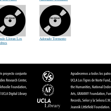
ndo Lloran Los
Adorado Tormento
bres
Un proyecto conjunto
Agradecemos a todos los patro
dies Research Center,
UCLA Los Tigres de Norte Fund
 Arhoolie Foundation,
the Humanities, National End
l UCLA Digital Library
Arts, GRAMMY Foundation, Fund
Records, Señor y la Señora E.W. 
Jeannik Littlefield Foundation.