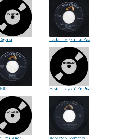
Cigarra
Hasta Luego Y En Paz
Ella
Hasta Luego Y En Paz
e Tres Años
Adorando Tormento