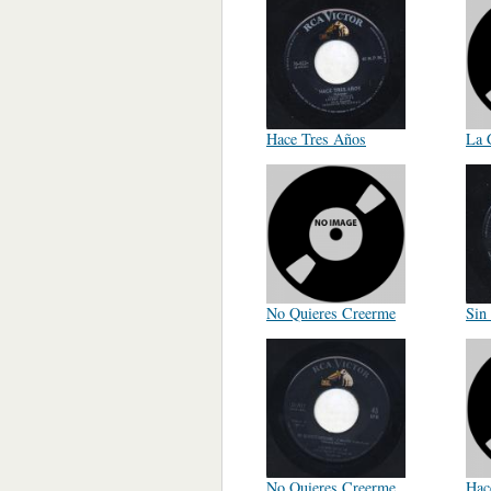
Hace Tres Años
La 
No Quieres Creerme
Sin 
No Quieres Creerme
Hac