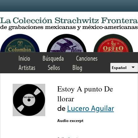
Skip to main content
Inicio
Búsqueda
Canciones
Artistas
Sellos
Blog
Español
Estoy A punto De
llorar
de
Lucero Aguilar
Audio excerpt
Error loading media: File
could not be played