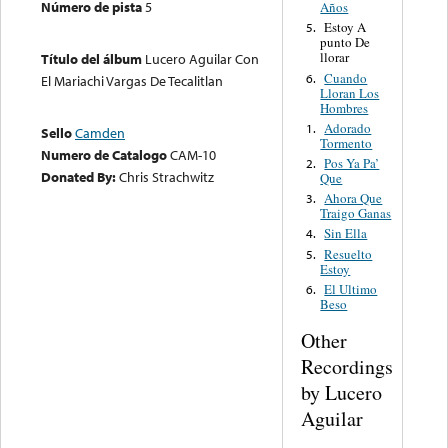
Número de pista
5
Años
Estoy A
5.
punto De
llorar
Título del álbum
Lucero Aguilar Con
Cuando
6.
El Mariachi Vargas De Tecalitlan
Lloran Los
Hombres
Adorado
1.
Sello
Camden
Tormento
Numero de Catalogo
CAM-10
Pos Ya Pa’
2.
Donated By:
Chris Strachwitz
Que
Ahora Que
3.
Traigo Ganas
Sin Ella
4.
Resuelto
5.
Estoy
El Ultimo
6.
Beso
Other
Recordings
by Lucero
Aguilar