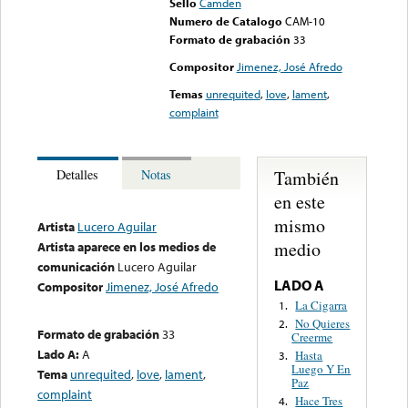
Sello
Camden
Numero de Catalogo
CAM-10
Formato de grabación
33
Compositor
Jimenez, José Afredo
Temas
unrequited
,
love
,
lament
,
complaint
También
Detalles
Notas
en este
mismo
Artista
Lucero Aguilar
medio
Artista aparece en los medios de
comunicación
Lucero Aguilar
LADO A
Compositor
Jimenez, José Afredo
La Cigarra
1.
No Quieres
2.
Formato de grabación
33
Creerme
Lado A:
A
Hasta
3.
Luego Y En
Tema
unrequited
,
love
,
lament
,
Paz
complaint
Hace Tres
4.