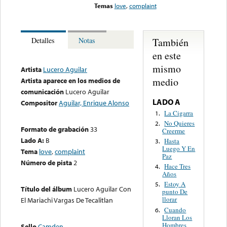
Temas
love
,
complaint
También
Detalles
Notas
en este
mismo
Artista
Lucero Aguilar
medio
Artista aparece en los medios de
comunicación
Lucero Aguilar
LADO A
Compositor
Aguilar, Enrique Alonso
La Cigarra
1.
No Quieres
2.
Formato de grabación
33
Creerme
Lado A:
B
Hasta
3.
Luego Y En
Tema
love
,
complaint
Paz
Número de pista
2
Hace Tres
4.
Años
Estoy A
5.
Título del álbum
Lucero Aguilar Con
punto De
llorar
El Mariachi Vargas De Tecalitlan
Cuando
6.
Lloran Los
Hombres
Sello
Camden