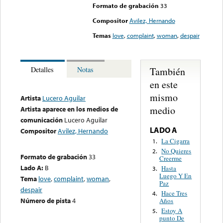
Formato de grabación
33
Compositor
Avilez, Hernando
Temas
love
,
complaint
,
woman
,
despair
También
Detalles
Notas
en este
mismo
Artista
Lucero Aguilar
medio
Artista aparece en los medios de
comunicación
Lucero Aguilar
LADO A
Compositor
Avilez, Hernando
La Cigarra
1.
No Quieres
2.
Formato de grabación
33
Creerme
Lado A:
B
Hasta
3.
Luego Y En
Tema
love
,
complaint
,
woman
,
Paz
despair
Hace Tres
4.
Número de pista
4
Años
Estoy A
5.
punto De