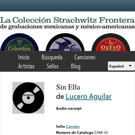
Skip to main content
Inicio
Búsqueda
Canciones
Artistas
Sellos
Blog
Español
Sin Ella
de
Lucero Aguilar
Audio excerpt
Error loading media: File
could not be played
Sello
Camden
Numero de Catalogo
CAM-10