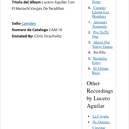
llorar
Título del álbum
Lucero Aguilar Con
Cuando
6.
El Mariachi Vargas De Tecalitlan
Lloran Los
Hombres
Adorado
1.
Sello
Camden
Tormento
Numero de Catalogo
CAM-10
Pos Ya Pa’
2.
Donated By:
Chris Strachwitz
Que
Ahora Que
3.
Traigo Ganas
Sin Ella
4.
Resuelto
5.
Estoy
El Ultimo
6.
Beso
Other
Recordings
by Lucero
Aguilar
La Cigarra
No Quieres
Creerme