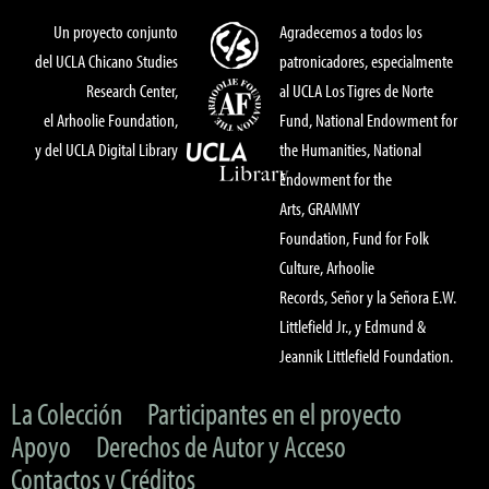
Un proyecto conjunto
Agradecemos a todos los
del UCLA Chicano Studies
patronicadores, especialmente
Research Center,
al UCLA Los Tigres de Norte
el Arhoolie Foundation,
Fund, National Endowment for
y del UCLA Digital Library
the Humanities, National
Endowment for the
Arts, GRAMMY
Foundation, Fund for Folk
Culture, Arhoolie
Records, Señor y la Señora E.W.
Littlefield Jr., y Edmund &
Jeannik Littlefield Foundation.
La Colección
Participantes en el proyecto
Apoyo
Derechos de Autor y Acceso
Contactos y Créditos