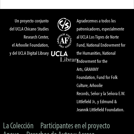
Un proyecto conjunto
Agradecemos a todos los
del UCLA Chicano Studies
patronicadores, especialmente
Research Center,
al UCLA Los Tigres de Norte
el Arhoolie Foundation,
Fund, National Endowment for
y del UCLA Digital Library
the Humanities, National
Endowment for the
Arts, GRAMMY
Foundation, Fund for Folk
Culture, Arhoolie
Records, Señor y la Señora E.W.
Littlefield Jr., y Edmund &
Jeannik Littlefield Foundation.
La Colección
Participantes en el proyecto