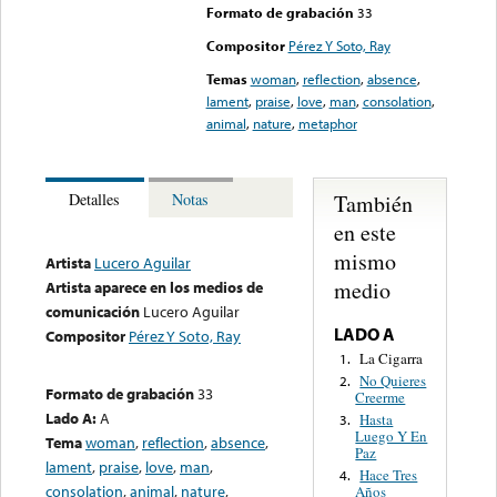
Formato de grabación
33
Compositor
Pérez Y Soto, Ray
Temas
woman
,
reflection
,
absence
,
lament
,
praise
,
love
,
man
,
consolation
,
animal
,
nature
,
metaphor
También
Detalles
Notas
en este
mismo
Artista
Lucero Aguilar
medio
Artista aparece en los medios de
comunicación
Lucero Aguilar
LADO A
Compositor
Pérez Y Soto, Ray
La Cigarra
1.
No Quieres
2.
Formato de grabación
33
Creerme
Lado A:
A
Hasta
3.
Luego Y En
Tema
woman
,
reflection
,
absence
,
Paz
lament
,
praise
,
love
,
man
,
Hace Tres
4.
consolation
,
animal
,
nature
,
Años