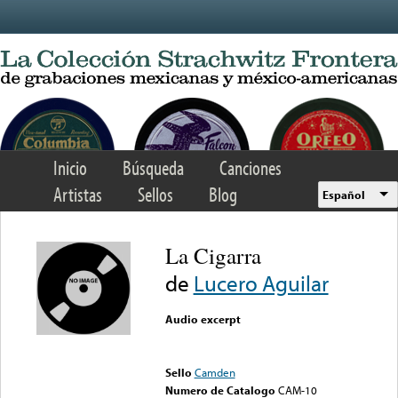
Skip to main content
Inicio
Búsqueda
Canciones
Artistas
Sellos
Blog
Español
La Cigarra
de
Lucero Aguilar
Audio excerpt
Error loading media: File
could not be played
Sello
Camden
Numero de Catalogo
CAM-10