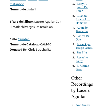
Estoy A
metaphor
5.
punto De
Número de pista
1
llorar
Cuando
6.
Lloran Los
Título del álbum
Lucero Aguilar Con
Hombres
El Mariachi Vargas De Tecalitlan
Adorado
1.
Tormento
Pos Ya Pa’
2.
Sello
Camden
Que
Numero de Catalogo
CAM-10
Ahora Que
3.
Traigo Ganas
Donated By:
Chris Strachwitz
Sin Ella
4.
Resuelto
5.
Estoy
El Ultimo
6.
Beso
Other
Recordings
by Lucero
Aguilar
No Quieres