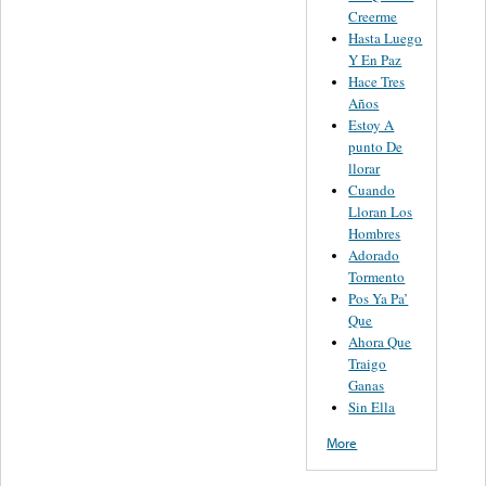
Creerme
Hasta Luego
Y En Paz
Hace Tres
Años
Estoy A
punto De
llorar
Cuando
Lloran Los
Hombres
Adorado
Tormento
Pos Ya Pa’
Que
Ahora Que
Traigo
Ganas
Sin Ella
More