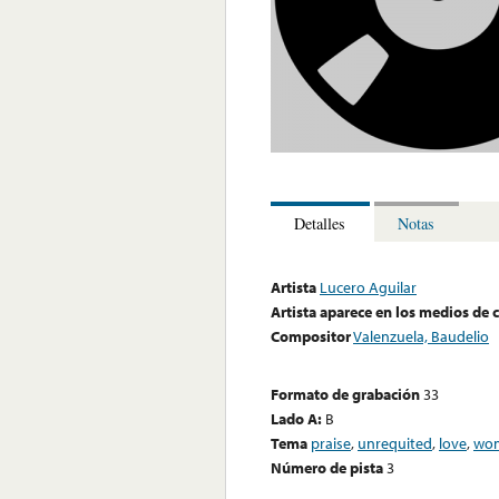
Detalles
Notas
Artista
Lucero Aguilar
Artista aparece en los medios de
Compositor
Valenzuela, Baudelio
Formato de grabación
33
Lado A:
B
Tema
praise
,
unrequited
,
love
,
wo
Número de pista
3