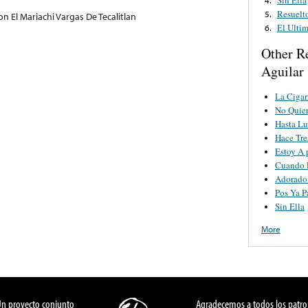
Resuelt
5.
n El Mariachi Vargas De Tecalitlan
El Ulti
6.
Other R
Aguilar
La Cigar
No Quier
Hasta Lu
Hace Tre
Estoy A 
Cuando 
Adorado
Pos Ya P
Sin Ella
More
Un proyecto conjunto
Agradecemos a todos los patro