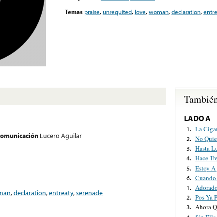
Temas
praise
,
unrequited
,
love
,
woman
,
declaration
,
entre
También
LADO A
La Ciga
1.
 comunicación
Lucero Aguilar
No Quie
2.
Hasta L
3.
Hace Tr
4.
Estoy A 
5.
Cuando 
6.
Adorado
1.
man
,
declaration
,
entreaty
,
serenade
Pos Ya 
2.
Ahora Q
3.
Sin Ella
4.