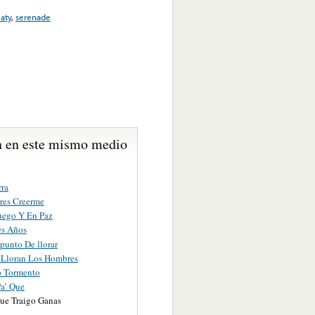
aty
,
serenade
 en este mismo medio
rra
res Creerme
uego Y En Paz
es Años
punto De llorar
Lloran Los Hombres
 Tormento
Pa’ Que
ue Traigo Ganas