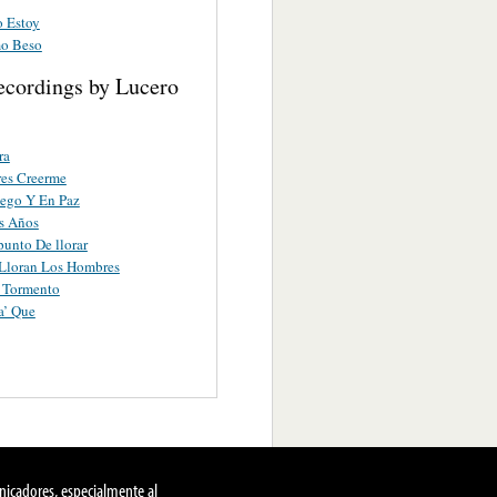
o Estoy
mo Beso
ecordings by Lucero
ra
es Creerme
ego Y En Paz
s Años
punto De llorar
Lloran Los Hombres
 Tormento
a’ Que
nicadores, especialmente al