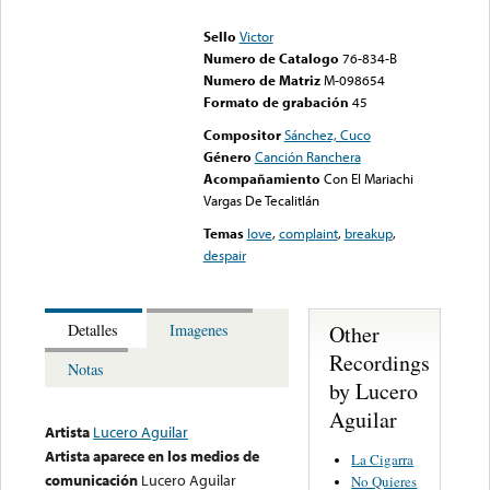
could not be played
Sello
Victor
Numero de Catalogo
76-834-B
Numero de Matriz
M-098654
Formato de grabación
45
Compositor
Sánchez, Cuco
Género
Canción Ranchera
Acompañamiento
Con El Mariachi
Vargas De Tecalitlán
Temas
love
,
complaint
,
breakup
,
despair
Other
Detalles
Imagenes
Recordings
Notas
by Lucero
Aguilar
Artista
Lucero Aguilar
Artista aparece en los medios de
La Cigarra
comunicación
Lucero Aguilar
No Quieres