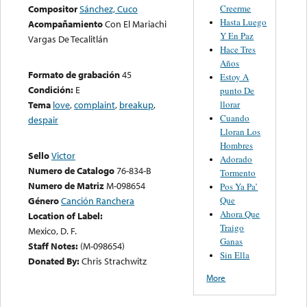
Creerme
Compositor
Sánchez, Cuco
Hasta Luego
Acompañamiento
Con El Mariachi
Y En Paz
Vargas De Tecalitlán
Hace Tres
Años
Formato de grabación
45
Estoy A
Condición:
E
punto De
llorar
Tema
love
,
complaint
,
breakup
,
Cuando
despair
Lloran Los
Hombres
Sello
Victor
Adorado
Numero de Catalogo
76-834-B
Tormento
Numero de Matriz
M-098654
Pos Ya Pa’
Que
Género
Canción Ranchera
Ahora Que
Location of Label:
Traigo
Mexico, D. F.
Ganas
Staff Notes:
(M-098654)
Sin Ella
Donated By:
Chris Strachwitz
More