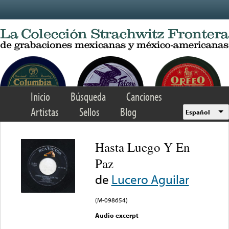
Skip to main content
Inicio
Búsqueda
Canciones
Artistas
Sellos
Blog
Español
Hasta Luego Y En
Paz
de
Lucero Aguilar
(M-098654)
Audio excerpt
Error loading media: File