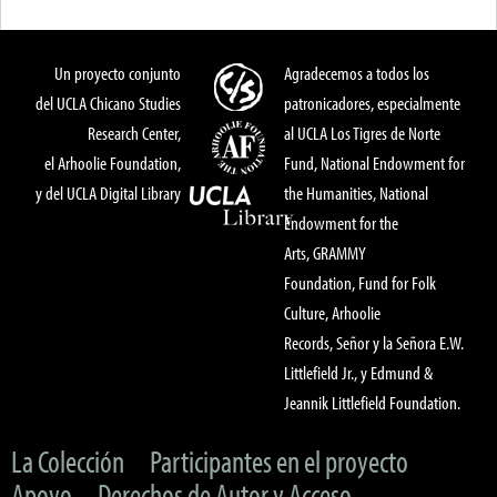
Un proyecto conjunto
Agradecemos a todos los
del UCLA Chicano Studies
patronicadores, especialmente
Research Center,
al UCLA Los Tigres de Norte
el Arhoolie Foundation,
Fund, National Endowment for
y del UCLA Digital Library
the Humanities, National
Endowment for the
Arts, GRAMMY
Foundation, Fund for Folk
Culture, Arhoolie
Records, Señor y la Señora E.W.
Littlefield Jr., y Edmund &
Jeannik Littlefield Foundation.
La Colección
Participantes en el proyecto
Apoyo
Derechos de Autor y Acceso