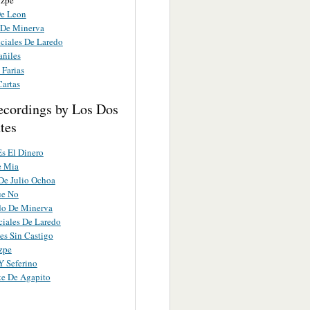
e Leon
 De Minerva
iciales De Laredo
añiles
 Farias
Cartas
ecordings by Los Dos
tes
s El Dinero
e Mia
De Julio Ochoa
ue No
do De Minerva
ciales De Laredo
es Sin Castigo
zpe
Y Seferino
te De Agapito