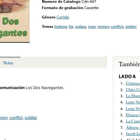
Numero de Catalogo
Cdn-967
Formato de grabación
Cassette
Género
Corrido
Temas
looking
,
for
,
outlaw
,
man
,
money
,
conflict
,
soldier
También
Notas
LADO A
Crimina
1.
 comunicación
Los Dos Navegantes
Chito C
2.
La Muer
3.
Lupe Ve
4.
Lupe Ve
4.
Eleazar 
5.
ney
,
conflict
,
soldier
La Cane
6.
Alfonso
7.
Jacob L
1.
Abel Ar
2.