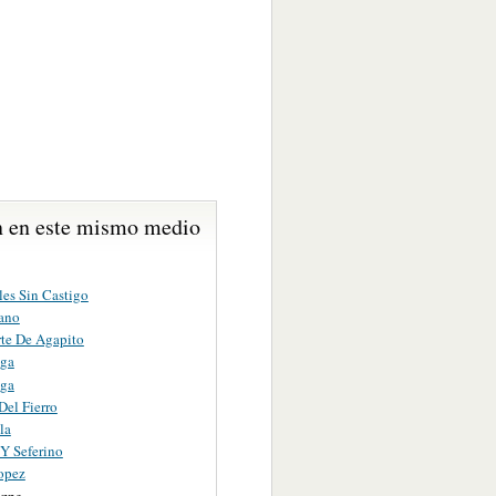
 en este mismo medio
les Sin Castigo
ano
te De Agapito
ga
ga
Del Fierro
la
 Y Seferino
opez
izpe