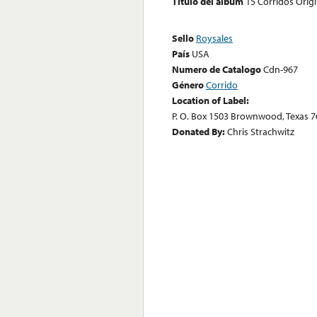
Título del álbum
15 Corridos Orig
Sello
Roysales
País
USA
Numero de Catalogo
Cdn-967
Género
Corrido
Location of Label:
P. O. Box 1503 Brownwood, Texas 
Donated By:
Chris Strachwitz