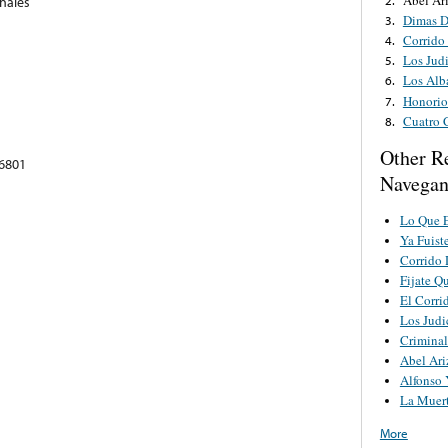
inales
Dimas D
3.
Corrido
4.
Los Jud
5.
Los Alb
6.
Honorio
7.
Cuatro 
8.
Other R
76801
Navegan
Lo Que E
Ya Fuist
Corrido 
Fijate Q
El Corri
Los Judi
Criminal
Abel Ari
Alfonso 
La Muer
More