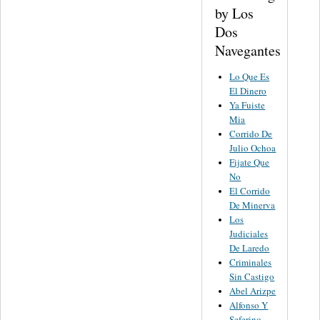
by Los
Dos
Navegantes
Lo Que Es
El Dinero
Ya Fuiste
Mia
Corrido De
Julio Ochoa
Fijate Que
No
El Corrido
De Minerva
Los
Judiciales
De Laredo
Criminales
Sin Castigo
Abel Arizpe
Alfonso Y
Seferino