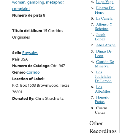
Lupe Vega
woman
,
gambling
,
metaphor
,
4.
Eleazar Del
5.
complaint
Fierro
Número de pista
8
La Canela
6.
Alfonso Y
7.
Seferino
Título del álbum
15 Corridos
Jacob
1.
Originales
Lopez
Abel Arizpe
2.
Dimas De
3.
Sello
Roysales
Leon
País
USA
Corrido De
4.
Numero de Catalogo
Cdn-967
Minerva
Los
Género
Corrido
5.
Judiciales
Location of Label:
De Laredo
P. O. Box 1503 Brownwood, Texas
Los
6.
Albañiles
76801
Honorio
7.
Donated By:
Chris Strachwitz
Farias
Cuatro
8.
Cartas
Other
Recordings