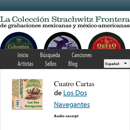
Skip to main content
Inicio
Búsqueda
Canciones
Artistas
Sellos
Blog
Español
Cuatro Cartas
de
Los Dos
Navegantes
Audio excerpt
Error loading media: File
could not be played