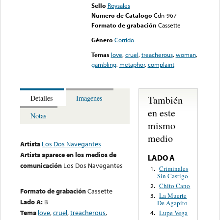
Sello
Roysales
Numero de Catalogo
Cdn-967
Formato de grabación
Cassette
Género
Corrido
Temas
love
,
cruel
,
treacherous
,
woman
,
gambling
,
metaphor
,
complaint
También
Detalles
Imagenes
en este
Notas
mismo
medio
Artista
Los Dos Navegantes
Artista aparece en los medios de
LADO A
comunicación
Los Dos Navegantes
Criminales
1.
Sin Castigo
Chito Cano
2.
Formato de grabación
Cassette
La Muerte
3.
Lado A:
B
De Agapito
Tema
love
,
cruel
,
treacherous
,
Lupe Vega
4.