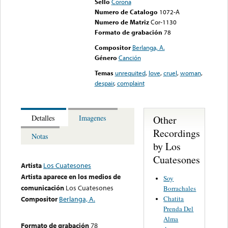
Sello
Corona
Numero de Catalogo
1072-A
Numero de Matriz
Cor-1130
Formato de grabación
78
Compositor
Berlanga, A.
Género
Canción
Temas
unrequited
,
love
,
cruel
,
woman
,
despair
,
complaint
Other
Detalles
Imagenes
Recordings
Notas
by Los
Cuatesones
Artista
Los Cuatesones
Artista aparece en los medios de
Soy
comunicación
Los Cuatesones
Borrachales
Chatita
Compositor
Berlanga, A.
Prenda Del
Alma
Formato de grabación
78