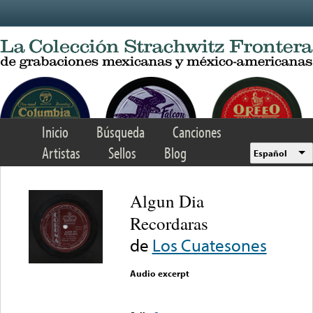
Skip to main content
Inicio
Búsqueda
Canciones
Artistas
Sellos
Blog
Español
Algun Dia
Recordaras
de
Los Cuatesones
Audio excerpt
Error loading media: File
could not be played