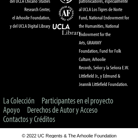
del UCLA Chicano Studies
patronicadores, especialmente
Research Center,
al UCLA Los Tigres de Norte
el Arhoolie Foundation,
Fund, National Endowment for
y del UCLA Digital Library
the Humanities, National
Endowment for the
Arts, GRAMMY
Foundation, Fund for Folk
Culture, Arhoolie
Records, Señor y la Señora E.W.
Littlefield Jr., y Edmund &
Jeannik Littlefield Foundation.
La Colección
Participantes en el proyecto
Apoyo
Derechos de Autor y Acceso
Contactos y Créditos
© 2022 UC Regents & The Arhoolie Foundation