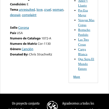
Amor y
Condición:
E
Llanto
Tema
unrequited
,
love
,
cruel
,
woman
,
Por Esa
despair
,
complaint
Mujer
Vengan Mas
Copas
Sello
Corona
Borracho
País
USA
Perdido
Numero de Catalogo
1072-A
Las Tres
Numero de Matriz
Cor-1130
Cosas
Género
Canción
Carga
Blanca
Donated By:
Chris Strachwitz
Que Sepa El
Mundo
Entero
More
Un proyecto conjunto
Agradecemos a todos los