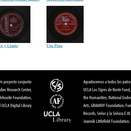
r y Llanto
Una Pena
Un proyecto conjunto
Agradecemos a todos los patro
dies Research Center,
UCLA Los Tigres de Norte Fund
 Arhoolie Foundation,
the Humanities, National End
l UCLA Digital Library
Arts, GRAMMY Foundation, Fund
Records, Señor y la Señora E.W. 
Jeannik Littlefield Foundation.