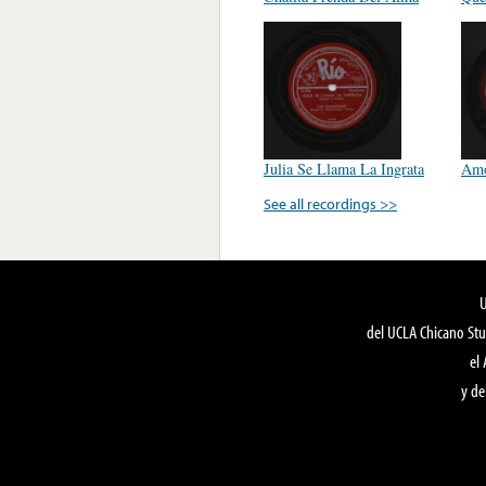
Julia Se Llama La Ingrata
Amo
See all recordings >>
del UCLA Chicano Stu
el
y de