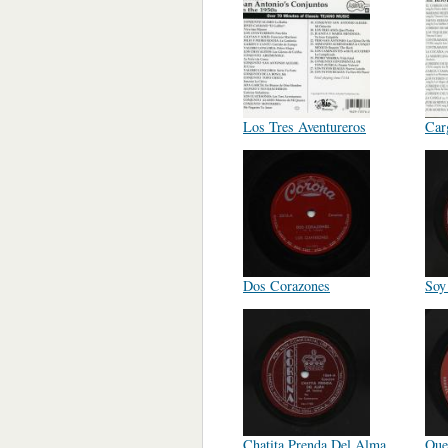
Los Tres Aventureros
Car
Dos Corazones
Soy
Chatita Prenda Del Alma
Que