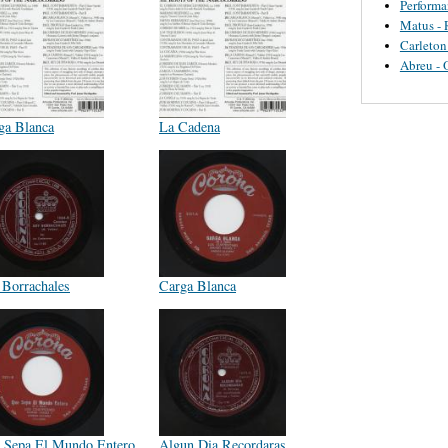
Perform
Matus - 
Carleton
Abreu - 
ga Blanca
La Cadena
 Borrachales
Carga Blanca
 Sepa El Mundo Entero
Algun Dia Recordaras