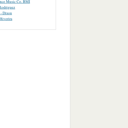
ance Music Co. BMI
Rodriguez
 - Dixon
Oliverira