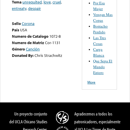
Tema
unrequited
,
love
,
cruel
,
Por Esa
entreaty
,
despair
Mujer
Vengan Mas
Copas
Sello
Corona
Borracho
País
USA
Perdido
Numero de Catalogo
1072-B
Las Tres
Numero de Matriz
Cor-1131
Cosas
Género
Canción
Carga
Blanca
Donated By:
Chris Strachwitz
Que Sepa El
Mundo
Entero
More
Un proyecto conjunto
Agradecemos a todos los
del UCLA Chicano Studies
patronicadores, especialmente
Research Center,
al UCLA Los Tigres de Norte