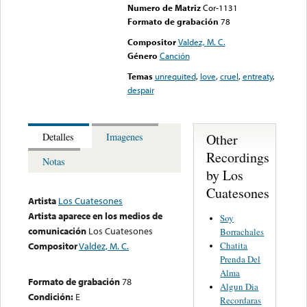
Numero de Matriz
Cor-1131
Formato de grabación
78
Compositor
Valdez, M. C.
Género
Canción
Temas
unrequited
,
love
,
cruel
,
entreaty
,
despair
Other
Detalles
Imagenes
Recordings
Notas
by Los
Cuatesones
Artista
Los Cuatesones
Artista aparece en los medios de
Soy
comunicación
Los Cuatesones
Borrachales
Chatita
Compositor
Valdez, M. C.
Prenda Del
Alma
Formato de grabación
78
Algun Dia
Condición:
E
Recordaras