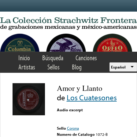
Skip to main content
Inicio
Búsqueda
Canciones
Artistas
Sellos
Blog
Español
Amor y Llanto
de
Los Cuatesones
Audio excerpt
Error loading media: File
could not be played
Sello
Corona
Numero de Catalogo
1072-B