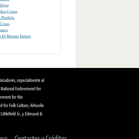
Mujer
Mas Copas
 Perdido
 Cosas
lanca
a El Mundo Entero
nicadores, especialmente al
, National Endowment for
owment for the
 for Folk Culture, Arhoolie
Littlefield Jr., y Edmund &
eso
Contactos y Créditos