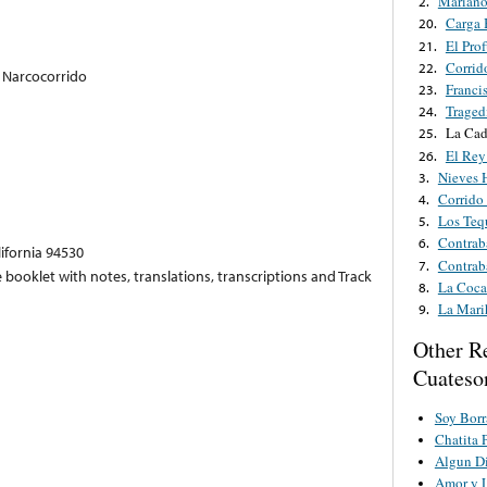
Mariano
2.
Carga 
20.
El Pro
21.
Corrid
22.
 Narcocorrido
Franci
23.
Traged
24.
La Ca
25.
El Rey
26.
Nieves 
3.
Corrido
4.
Los Teq
5.
Contrab
6.
lifornia 94530
Contraba
7.
 booklet with notes, translations, transcriptions and Track
La Coca
8.
La Mari
9.
Other R
Cuateso
Soy Borr
Chatita 
Algun Di
Amor y 