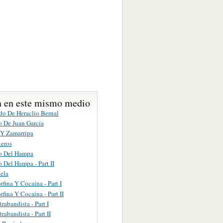
 en este mismo medio
do De Heraclio Bernal
o De Juan García
 Y Zamarripa
teros
o Del Hampa
 Del Hampa - Part II
ela
fina Y Cocaína - Part I
fina Y Cocaína - Part II
rabandista - Part I
rabandista - Part II