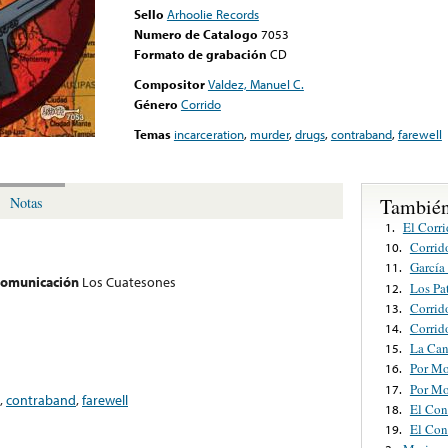
Sello
Arhoolie Records
Numero de Catalogo
7053
Formato de grabación
CD
Compositor
Valdez, Manuel C.
Género
Corrido
Temas
incarceration
,
murder
,
drugs
,
contraband
,
farewell
También
Notas
El Corri
1.
Corrid
10.
García
11.
 comunicación
Los Cuatesones
Los Pa
12.
Corrid
13.
Corrido
14.
La Can
15.
Por Mor
16.
Por Mor
17.
,
contraband
,
farewell
El Cont
18.
El Cont
19.