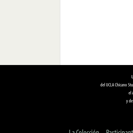
del UCLA Chicano Stu
el
y de
La Colección
Participan