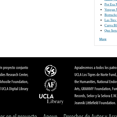
Por Esa 
Vengan 
Borracho
Las Tres
Carga B
Que Sep
More
Un proyecto conjunto
Agradecemos a todos los patro
dies Research Center,
UCLA Los Tigres de Norte Fund
 Arhoolie Foundation,
the Humanities, National End
l UCLA Digital Library
Arts, GRAMMY Foundation, Fund
Records, Señor y la Señora E.W. 
Jeannik Littlefield Foundation.
tes en el proyecto
Apoyo
Derechos de Autor y Acc