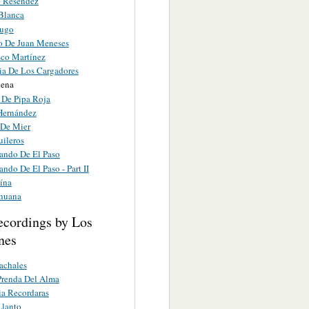
 Reséndez
Blanca
fugo
o De Juan Meneses
sco Martínez
ia De Los Cargadores
dena
 De Pipa Roja
Hernández
 De Mier
uileros
ando De El Paso
ndo De El Paso - Part II
ína
huana
ecordings by Los
nes
achales
Prenda Del Alma
a Recordaras
Llanto