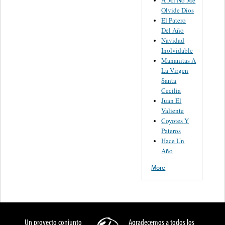
Olvide Dios
El Patero
Del Año
Navidad
Inolvidable
Mañanitas A
La Virgen
Santa
Cecilia
Juan El
Valiente
Coyotes Y
Pateros
Hace Un
Año
More
Un proyecto conjunto
Agradecemos a todos los