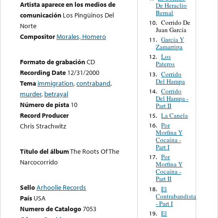
Artista aparece en los medios de
De Heraclio
Bernal
comunicación
Los Pingüinos Del
Corrido De
10.
Norte
Juan García
Compositor
Morales, Homero
García Y
11.
Zamarripa
Los
12.
Formato de grabación
CD
Pateros
Recording Date
12/31/2000
Corrido
13.
Del Hampa
Tema
immigration
,
contraband
,
Corrido
14.
murder
,
betrayal
Del Hampa -
Número de pista
10
Part II
Record Producer
La Canela
15.
Por
16.
Chris Strachwitz
Morfina Y
Cocaína -
Part I
Título del álbum
The Roots Of The
Por
17.
Narcocorrido
Morfina Y
Cocaína -
Part II
Sello
Arhoolie Records
El
18.
Contrabandista
País
USA
- Part I
Numero de Catalogo
7053
El
19.