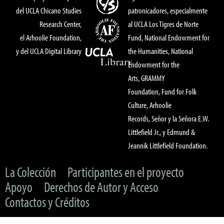
del UCLA Chicano Studies
patronicadores, especialmente
Research Center,
al UCLA Los Tigres de Norte
el Arhoolie Foundation,
Fund, National Endowment for
y del UCLA Digital Library
the Humanities, National
Endowment for the
Arts, GRAMMY
Foundation, Fund for Folk
Culture, Arhoolie
Records, Señor y la Señora E.W.
Littlefield Jr., y Edmund &
Jeannik Littlefield Foundation.
La Colección
Participantes en el proyecto
Apoyo
Derechos de Autor y Acceso
Contactos y Créditos