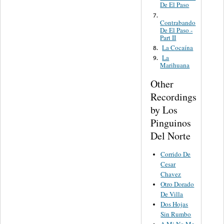
De El Paso
7.
Contrabando
De El Paso -
Part II
La Cocaína
8.
La
9.
Marihuana
Other
Recordings
by Los
Pinguinos
Del Norte
Corrido De
Cesar
Chavez
Otro Dorado
De Villa
Dos Hojas
Sin Rumbo
A Mi No Me