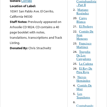
Género
Corrido
Contrabandista
- Part II
Location of Label:
Mariano
2.
10341 San Pablo Ave. El Cerrito,
Reséndez
California 94530
Carga
20.
Blanca
Staff Notes:
Previously appeared on
El Profugo
21.
Arhoolie CD 9024. CD contains a 40
Corrido De
22.
page booklet with notes,
Juan
translations, transcriptions and Track
Meneses
Listing.
Francisco
23.
Martínez
Donated By:
Chris Strachwitz
Tragedia
24.
De Los
Cargadores
La Cadena
25.
El Rey De
26.
Pipa Roja
Nieves
3.
Hernández
Corrido De
4.
Mier
Los
5.
Tequileros
6.
Contrabando