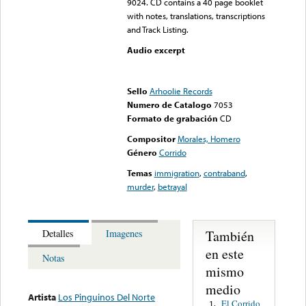
9024. CD contains a 40 page booklet
with notes, translations, transcriptions
and Track Listing.
Audio excerpt
Error loading media: File
could not be played
Sello
Arhoolie Records
Numero de Catalogo
7053
Formato de grabación
CD
Compositor
Morales, Homero
Género
Corrido
Temas
immigration
,
contraband
,
murder
,
betrayal
También
Detalles
Imagenes
en este
Notas
mismo
medio
Artista
Los Pinguinos Del Norte
El Corrido
1.