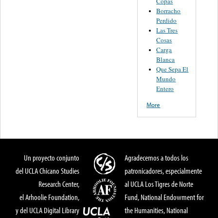
Copas
Borracho
Perdido
Las Tres
Cosas
Carga
Blanca
Que Sepa El
Mundo
Entero
More
Un proyecto conjunto
Agradecemos a todos los
del UCLA Chicano Studies
patronicadores, especialmente
Research Center,
al UCLA Los Tigres de Norte
el Arhoolie Foundation,
Fund, National Endowment for
y del UCLA Digital Library
the Humanities, National