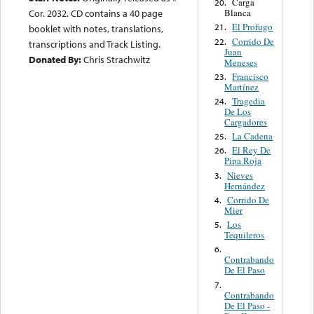
Carga
20.
Blanca
Cor. 2032. CD contains a 40 page
El Profugo
21.
booklet with notes, translations,
Corrido De
22.
transcriptions and Track Listing.
Juan
Donated By:
Chris Strachwitz
Meneses
Francisco
23.
Martínez
Tragedia
24.
De Los
Cargadores
La Cadena
25.
El Rey De
26.
Pipa Roja
Nieves
3.
Hernández
Corrido De
4.
Mier
Los
5.
Tequileros
6.
Contrabando
De El Paso
7.
Contrabando
De El Paso -