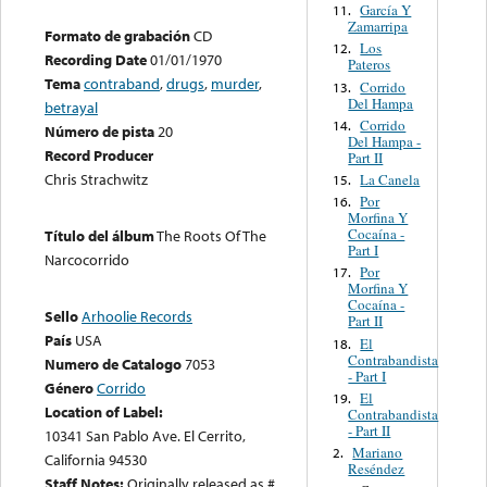
García Y
11.
Zamarripa
Formato de grabación
CD
Los
12.
Recording Date
01/01/1970
Pateros
Tema
contraband
,
drugs
,
murder
,
Corrido
13.
Del Hampa
betrayal
Corrido
14.
Número de pista
20
Del Hampa -
Record Producer
Part II
Chris Strachwitz
La Canela
15.
Por
16.
Morfina Y
Cocaína -
Título del álbum
The Roots Of The
Part I
Narcocorrido
Por
17.
Morfina Y
Cocaína -
Sello
Arhoolie Records
Part II
País
USA
El
18.
Contrabandista
Numero de Catalogo
7053
- Part I
Género
Corrido
El
19.
Location of Label:
Contrabandista
- Part II
10341 San Pablo Ave. El Cerrito,
Mariano
2.
California 94530
Reséndez
Staff Notes:
Originally released as #