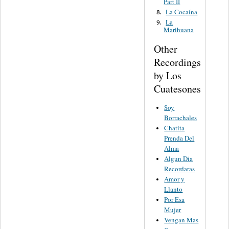
Part II
La Cocaína
8.
La
9.
Marihuana
Other
Recordings
by Los
Cuatesones
Soy
Borrachales
Chatita
Prenda Del
Alma
Algun Dia
Recordaras
Amor y
Llanto
Por Esa
Mujer
Vengan Mas