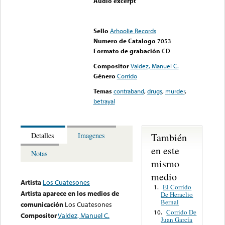
Audio excerpt
Error loading media: File
could not be played
Sello
Arhoolie Records
Numero de Catalogo
7053
Formato de grabación
CD
Compositor
Valdez, Manuel C.
Género
Corrido
Temas
contraband
,
drugs
,
murder
,
betrayal
También
Detalles
Imagenes
en este
Notas
mismo
medio
Artista
Los Cuatesones
El Corrido
1.
Artista aparece en los medios de
De Heraclio
Bernal
comunicación
Los Cuatesones
Corrido De
10.
Compositor
Valdez, Manuel C.
Juan García